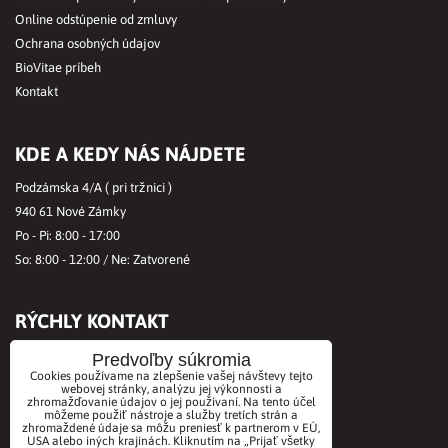
Online odstúpenie od zmluvy
Ochrana osobných údajov
BioVitae príbeh
Kontakt
KDE A KEDY NÁS NÁJDETE
Podzámska 4/A ( pri tržnici )
940 61 Nové Zámky
Po - Pi: 8:00 - 17:00
So: 8:00 - 12:00 / Ne: Zatvorené
RÝCHLY KONTAKT
Tel.č.:
+421356421513
Predvoľby súkromia
Cookies používame na zlepšenie vašej návštevy tejto
Mobil:
+421901712584
webovej stránky, analýzu jej výkonnosti a
Email:
zhromažďovanie údajov o jej používaní. Na tento účel
office@biovitae.sk
môžeme použiť nástroje a služby tretích strán a
zhromaždené údaje sa môžu preniesť k partnerom v EÚ,
USA alebo iných krajinách. Kliknutím na „Prijať všetky