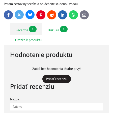
Potom cestoviny sceďte a opláchnite studenou vodou.
Bluesky
Twitter
Facebook
Pinterest
Reddit
LinkedIn
WhatsApp
E-
mail
0
0
Recenzie
Diskusia
Otázka k produktu
Hodnotenie produktu
Zatiaľ bez hodnotenia. Buďte prvý!
Pridať recenziu
Pridať recenziu
Názov: