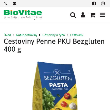
+421
office@biovitae.sk
Facebook
Insta
901
712
584
Úvod
Natur potraviny
Cestoviny a ryža
Cestoviny
Cestoviny Penne PKU Bezgluten
400 g