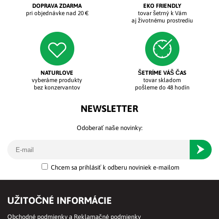
DOPRAVA ZDARMA
EKO FRIENDLY
pri objednávke nad 20 €
tovar šetrný k Vám
aj životnému prostrediu
NATURLOVE
ŠETRÍME VÁŠ ČAS
vyberáme produkty
tovar skladom
bez konzervantov
pošleme do 48 hodín
NEWSLETTER
Odoberať naše novinky:
Odober
Chcem sa prihlásiť k odberu noviniek e-mailom
UŽITOČNÉ INFORMÁCIE
Obchodné podmienky a Reklamačné podmienky