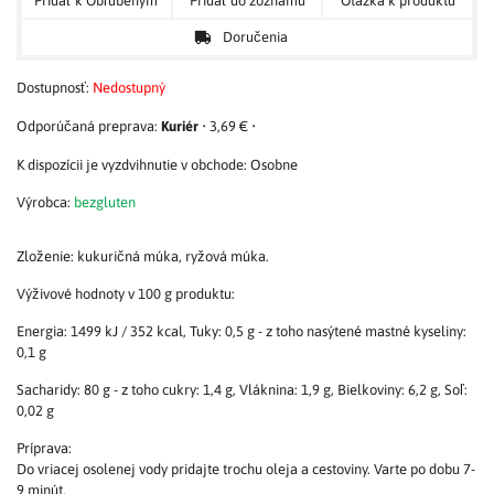
Pridať k Obľúbeným
Pridať do zoznamu
Otázka k produktu
Doručenia
Dostupnosť:
Nedostupný
Kuriér
•
3,69 €
•
Osobne
Výrobca:
bezgluten
Zloženie: kukuričná múka, ryžová múka.
Výživové hodnoty v 100 g produktu:
Energia: 1499 kJ / 352 kcal, Tuky: 0,5 g - z toho nasýtené mastné kyseliny:
0,1 g
Sacharidy: 80 g - z toho cukry: 1,4 g, Vláknina: 1,9 g, Bielkoviny: 6,2 g, Soľ:
0,02 g
Príprava:
Do vriacej osolenej vody pridajte trochu oleja a cestoviny. Varte po dobu 7-
9 minút.