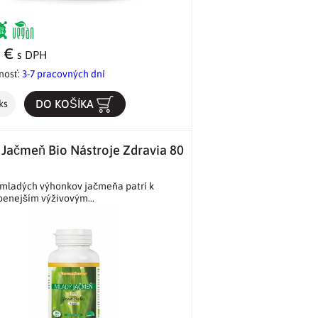
5 €
s DPH
nosť:
3-7 pracovných dní
DO KOŠÍKA
ks
Jačmeň Bio Nástroje Zdravia 80
 mladých výhonkov jačmeňa patrí k
benejším výživovým...