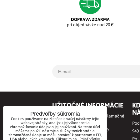
DOPRAVA ZDARMA
pri objednávke nad 20 €
UŽITOČNÉ INFORMÁCIE
KD
NÁ
Predvoľby súkromia
Obchodné podmienky a Reklamačné
Cookies používame na zlepšenie vašej návštevy tejto
podmienky
webovej stránky, analýzu jej výkonnosti a
Podz
zhromažďovanie údajov o jej používaní. Na tento účel
Online odstúpenie od zmluvy
940
môžeme použiť nástroje a služby tretích strán a
zhromaždené údaje sa môžu preniesť k partnerom v EÚ,
Ochrana osobných údajov
Po -
USA alebo iných krajinách. Kliknutím na „Prijať všetky