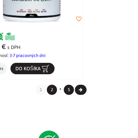
5 €
s DPH
nosť:
3-7 pracovných dní
DO KOŠÍKA
ks
1
2
5