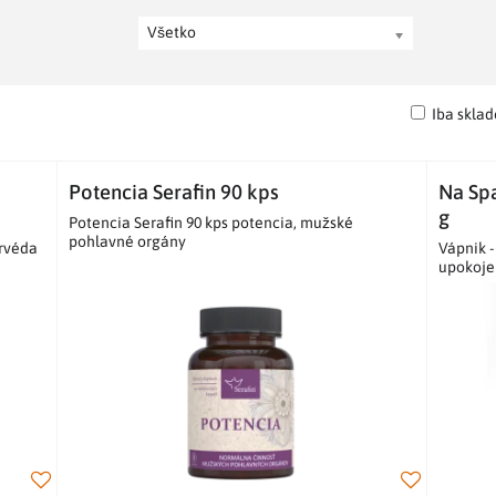
Všetko
Iba skla
Potencia Serafin 90 kps
Na Sp
g
Potencia Serafin 90 kps potencia, mužské
pohlavné orgány
urvéda
Vápnik -
upokojen