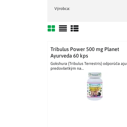
Výrobca:
Mriežka
Zoznam
Tabuľka
Tribulus Power 500 mg Planet
Ayurveda 60 kps
Gokshura (Tribulus Terrestris) odporúča aj
predovšetkým na...