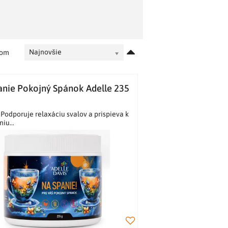
Najnovšie
dom
anie Pokojný Spánok Adelle 235
 Podporuje relaxáciu svalov a prispieva k
iu...