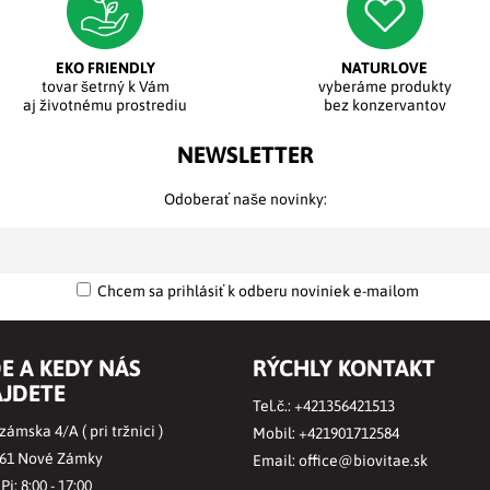
EKO FRIENDLY
NATURLOVE
tovar šetrný k Vám
vyberáme produkty
aj životnému prostrediu
bez konzervantov
NEWSLETTER
Odoberať naše novinky:
Chcem sa prihlásiť k odberu noviniek e-mailom
E A KEDY NÁS
RÝCHLY KONTAKT
JDETE
Tel.č.:
+421356421513
ámska 4/A ( pri tržnici )
Mobil:
+421901712584
 61 Nové Zámky
Email:
office@biovitae.sk
 Pi: 8:00 - 17:00