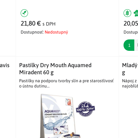
21,80 €
20,0
s DPH
Dostupnosť:
Nedostupný
Dostup
avis
Pastilky Dry Mouth Aquamed
Mladý 
Miradent 60 g
g
Pastilky na podporu tvorby slín a pre starostlivosť
Nápoj z
o ústnu dutinu...
najobľú