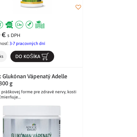
0 €
s DPH
nosť:
3-7 pracovných dní
DO KOŠÍKA
ks
k Glukónan Vápenatý Adelle
300 g
 práškovej forme pre zdravé nervy, kosti
Zmierňuje...