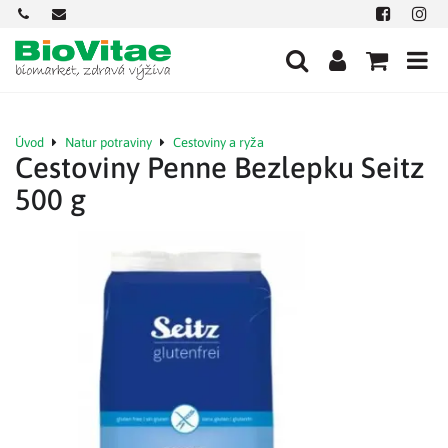
+421
office@biovitae.sk
Facebook
Insta
901
712
584
Úvod
Natur potraviny
Cestoviny a ryža
Cestoviny Penne Bezlepku Seitz
500 g