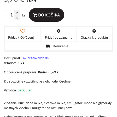
s DPH
DO KOŠÍKA
ks
Pridať k Obľúbeným
Pridať do zoznamu
Otázka k produktu
Doručenia
Dostupnosť:
3-7 pracovných dní
skladom:
1
ks
Kuriér
•
3,69 €
•
Osobne
Výrobca:
bezgluten
Zloženie: kukuričná múka, cícerová múka, emulgátor: mono a diglyceridy
mastných kyselin. Emulgátor na rastlinnej báze.
Doba varenia:8 min. Príprava: Celý sáčok zmiešajte so 750 ml vlažnej