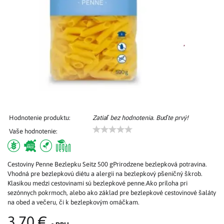
Hodnotenie produktu:
Zatiaľ bez hodnotenia. Buďte prvý!
Vaše hodnotenie:
Cestoviny Penne Bezlepku Seitz 500 gPrirodzene bezlepková potravina.
Vhodná pre bezlepkovú diétu a alergii na bezlepkový pšeničný škrob.
Klasikou medzi cestovinami sú bezlepkové penne.Ako príloha pri
sezónnych pokrmoch, alebo ako základ pre bezlepkové cestovinové šaláty
na obed a večeru, či k bezlepkovým omáčkam.
3,70 €