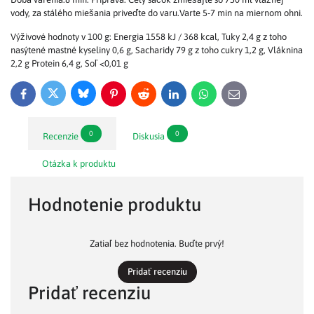
vody, za stálého miešania priveďte do varu.Varte 5-7 min na miernom ohni.
Výživové hodnoty v 100 g: Energia 1558 kJ / 368 kcal, Tuky 2,4 g z toho
nasýtené mastné kyseliny 0,6 g, Sacharidy 79 g z toho cukry 1,2 g, Vláknina
2,2 g Protein 6,4 g, Soľ <0,01 g
Bluesky
Twitter
Facebook
Pinterest
Reddit
LinkedIn
WhatsApp
E-
mail
0
0
Recenzie
Diskusia
Otázka k produktu
Hodnotenie produktu
Zatiaľ bez hodnotenia. Buďte prvý!
Pridať recenziu
Pridať recenziu