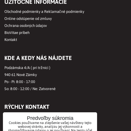
UŽITOČNÉ INFORMÁCIE
Obchodné podmienky a Reklamačné podmienky
Online odstúpenie od zmluvy
Ochrana osobných údajov
BioVitae príbeh
Kontakt
KDE A KEDY NÁS NÁJDETE
Podzámska 4/A ( pri tržnici )
940 61 Nové Zámky
Po - Pi: 8:00 - 17:00
So: 8:00 - 12:00 / Ne: Zatvorené
RÝCHLY KONTAKT
Tel.č.:
+421356421513
Predvoľby súkromia
Cookies používame na zlepšenie vašej návštevy tejto
Mobil:
+421901712584
webovej stránky, analýzu jej výkonnosti a
zhromažďovanie údajov o jej používaní. Na tento účel
Email:
office@biovitae.sk