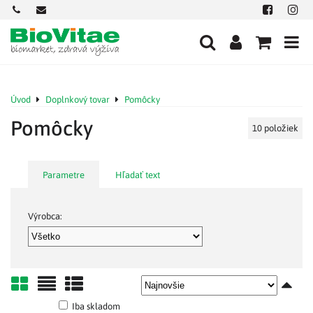
+421
office@biovitae.sk
Facebook
Insta
901
712
584
Úvod
Doplnkový tovar
Pomôcky
Pomôcky
10
položiek
Parametre
Hľadať text
Výrobca:
Mriežka
Zoznam
Tabuľka
Iba skladom