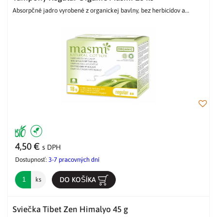
Absorpčné jadro vyrobené z organickej bavlny, bez herbicídov a...
4,50 €
s DPH
Dostupnosť:
3-7 pracovných dní
DO KOŠÍKA
ks
Sviečka Tibet Zen Himalyo 45 g