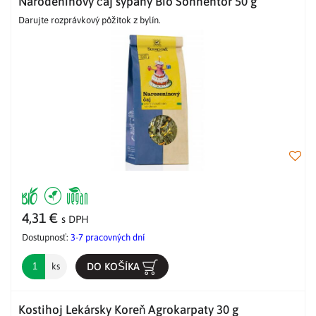
Narodeninový čaj sypaný Bio Sonnentor 50 g
Darujte rozprávkový pôžitok z bylín.
4,31 €
s DPH
Dostupnosť:
3-7 pracovných dní
DO KOŠÍKA
ks
Kostihoj Lekársky Koreň Agrokarpaty 30 g