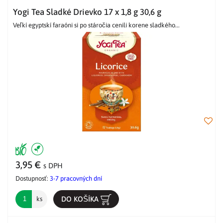
Yogi Tea Sladké Drievko 17 x 1,8 g 30,6 g
Veľkí egyptskí faraóni si po stáročia cenili korene sladkého...
3,95 €
s DPH
Dostupnosť:
3-7 pracovných dní
DO KOŠÍKA
ks