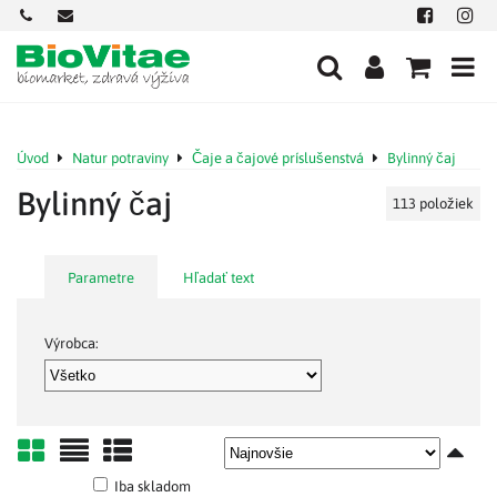
+421
office@biovitae.sk
Facebook
Insta
901
712
584
Úvod
Natur potraviny
Čaje a čajové príslušenstvá
Bylinný čaj
Bylinný čaj
113
položiek
Parametre
Hľadať text
Výrobca:
Mriežka
Zoznam
Tabuľka
Iba skladom