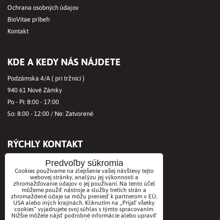
Ochrana osobných údajov
BioVitae príbeh
Kontakt
KDE A KEDY NÁS NÁJDETE
Podzámska 4/A ( pri tržnici )
940 61 Nové Zámky
Po - Pi: 8:00 - 17:00
So: 8:00 - 12:00 / Ne: Zatvorené
RÝCHLY KONTAKT
Tel.č.:
+421356421513
Predvoľby súkromia
Cookies používame na zlepšenie vašej návštevy tejto
Mobil:
+421901712584
webovej stránky, analýzu jej výkonnosti a
zhromažďovanie údajov o jej používaní. Na tento účel
Email:
office@biovitae.sk
môžeme použiť nástroje a služby tretích strán a
zhromaždené údaje sa môžu preniesť k partnerom v EÚ,
USA alebo iných krajinách. Kliknutím na „Prijať všetky
cookies“ vyjadrujete svoj súhlas s týmto spracovaním.
AKCEPTUJEME PLATBY KARTOU
Nižšie môžete nájsť podrobné informácie alebo upraviť