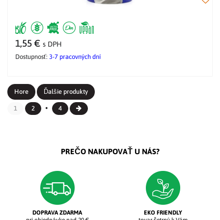
1,55 €
s DPH
Dostupnosť:
3-7 pracovných dní
Hore
Ďalšie produkty
1
2
4
PREČO NAKUPOVAŤ U NÁS?
DOPRAVA ZDARMA
EKO FRIENDLY
pri objednávke nad 20 €
tovar šetrný k Vám