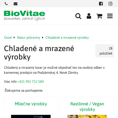
+421
office@biovitae.sk
Facebook
Insta
901
712
584
Úvod
Natur potraviny
Chladené a mrazené výrobky
Chladené a mrazené
28
položiek
výrobky
Chladený a mrazený tovar je možné objednať len na osobný odber v
kamennej predajni na Podzámskej 4, Nové Zámky.
Viac info
+421 901 712 584
Ďakujeme za pochopenie.
Mliečne výrobky
Rastlinné / Vegan
výrobky