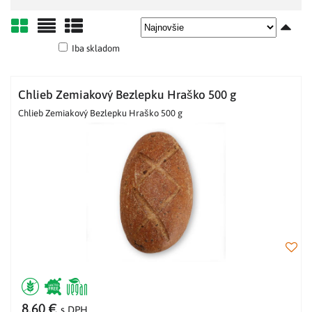
Mriežka
Zoznam
Tabuľka
Iba skladom
Chlieb Zemiakový Bezlepku Hraško 500 g
Chlieb Zemiakový Bezlepku Hraško 500 g
8,60 €
s DPH