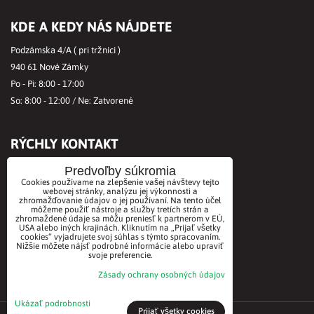
KDE A KEDY NÁS NÁJDETE
Podzámska 4/A ( pri tržnici )
940 61 Nové Zámky
Po - Pi: 8:00 - 17:00
So: 8:00 - 12:00 / Ne: Zatvorené
RÝCHLY KONTAKT
Tel.č.:
+421356421513
Predvoľby súkromia
Cookies používame na zlepšenie vašej návštevy tejto
Mobil:
+421901712584
webovej stránky, analýzu jej výkonnosti a
zhromažďovanie údajov o jej používaní. Na tento účel
Email:
office@biovitae.sk
môžeme použiť nástroje a služby tretích strán a
zhromaždené údaje sa môžu preniesť k partnerom v EÚ,
USA alebo iných krajinách. Kliknutím na „Prijať všetky
cookies“ vyjadrujete svoj súhlas s týmto spracovaním.
AKCEPTUJEME PLATBY KARTOU
Nižšie môžete nájsť podrobné informácie alebo upraviť
svoje preferencie.
Zásady ochrany osobných údajov
Ukázať podrobnosti
Prijať všetky cookies