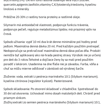
silychristín(25%). Okrem toho rastlina obsahuje veľa iných zložiek:
quercetin,apigenin,taxifolin,vitamíny C,K,fytosteroly,triesloviny, kyselinu
linolovú a minerály.
Približne 20-30% z rastliny tvoria proteíny a rastlinné oleje.
Silymarín má antioxidačné vlastnosti, podporuje funkciu trávenia,
podporuje pečeň, reguluje metabolizmus lipidov, má priaznivý vpliv na
črevá.
Spôsob užívania: vypiť 10 ml dva krát denne minimálne pol hodiny pred
jedlom. Maximálna denná dávka 20 ml. Pred každým použitím pretrepať.
Nedoporučuje sa prekračovať maximálna denná dáva počas dňa. Produkt
nemôže byť aplikovaný ako ná-hrada pestrej stravy. Výrobok nie je určený
pre deti do 3 rokov.Tehotné a dojčiace ženy by sa mali pred použitím
poradiť s lekárom. Usadenina na dne fľaše nie je závadou. Farba, vôňa a
chuť sa môžu mierne odlišovať v závislosti od výrobnej šarže.
Zloženie: voda, extrakt z pestreca marinskeho 10:1 (Silybum marianum),
kyselina citrónova (regulátor kyslosti). Pasterizované.
Spôsob skladovania: Po otvorení skladovať v chladničke. Spotrebovať do
30 dní od otvorenia. Uchovávať mimo dosah maloletých detí. Chrániť pred
priamym slnkom.
Zložky:extrakt zo semien pestreca mariánskeho (Silybum marianum) 10:1,