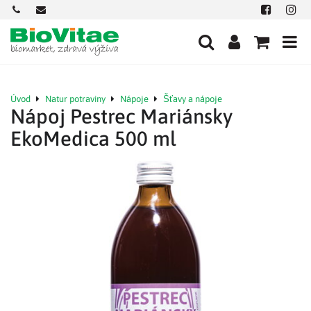
+421
office@biovitae.sk
Facebook
Insta
901
712
584
Úvod
Natur potraviny
Nápoje
Šťavy a nápoje
Nápoj Pestrec Mariánsky
EkoMedica 500 ml