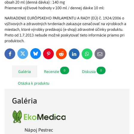
obsah 20 ml (denná dávka) : 140 mg
Priemerné výživové hodnoty v 100 ml / dennej dávke 10 ml:
NARIADENIE EURÓPSKEHO PARLAMENTU A RADY (EÚ) č. 1924/2006 o
výživových a zdravotných tvrdeniach zakazuje označovať na výrobkoch a
miestach, ktoré výrobky predávajú (e-shop) zdravotné účinky produktu.
Preto od 1.7.2013 nebude možné poskytovať tieto informácie priamo pri
produktoch.
Bluesky
Twitter
Facebook
Pinterest
Reddit
LinkedIn
WhatsApp
E-
mail
0
0
Galéria
Recenzie
Diskusia
Otázka k produktu
Galéria
Nápoj Pestrec