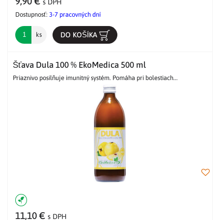
9,90 €
s DPH
Dostupnosť:
3-7 pracovných dní
DO KOŠÍKA
ks
Šťava Dula 100 % EkoMedica 500 ml
Priaznivo posilňuje imunitný systém. Pomáha pri bolestiach...
11,10 €
s DPH