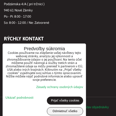
Podzámska 4/A ( pri tržnici )
940 61 Nové Zámky
Po - Pi: 8:00 - 17:00
So: 8:00 - 12:00 / Ne: Zatvorené
RÝCHLY KONTAKT
Tel.č.:
+421356421513
Predvoľby súkromia
Cookies používame na zlepšenie vašej návštevy tejto
Mobil:
+421901712584
webovej stránky, analýzu jej výkonnosti a
zhromažďovanie údajov o jej používaní. Na tento účel
Email:
office@biovitae.sk
môžeme použiť nástroje a služby tretích strán a
zhromaždené údaje sa môžu preniesť k partnerom v EÚ,
USA alebo iných krajinách. Kliknutím na „Prijať všetky
cookies“ vyjadrujete svoj súhlas s týmto spracovaním.
AKCEPTUJEME PLATBY KARTOU
Nižšie môžete nájsť podrobné informácie alebo upraviť
svoje preferencie.
Zásady ochrany osobných údajov
Ukázať podrobnosti
Prijať všetky cookies
©2021 BioVitae biomarket. Všetky práva vyhradené
Predvoľby súkromia
Zásady ochrany osobných údajov
Stav objednávky
Odmietnuť všetko
Vytvorené pomocou:
BiznisWeb.sk