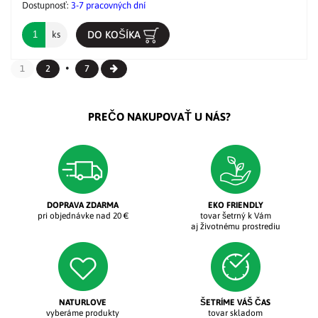
Dostupnosť:
3-7 pracovných dní
DO KOŠÍKA
ks
1
2
7
PREČO NAKUPOVAŤ U NÁS?
DOPRAVA ZDARMA
EKO FRIENDLY
pri objednávke nad 20 €
tovar šetrný k Vám
aj životnému prostrediu
NATURLOVE
ŠETRÍME VÁŠ ČAS
vyberáme produkty
tovar skladom