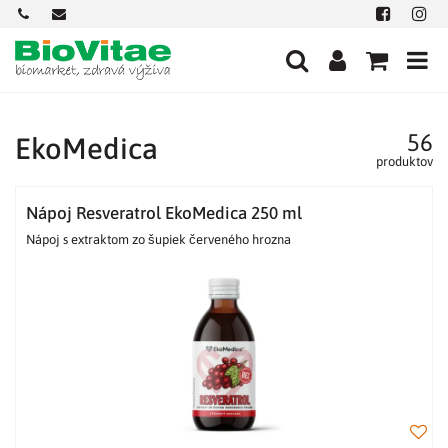
+421
office@biovitae.sk
Facebook
Insta
901
712
584
56
EkoMedica
produktov
Nápoj Resveratrol EkoMedica 250 ml
Nápoj s extraktom zo šupiek červeného hrozna