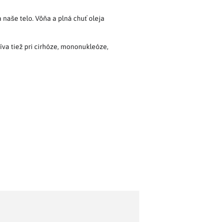
naše telo. Vôňa a plná chuť oleja
íva tiež pri cirhóze, mononukleóze,