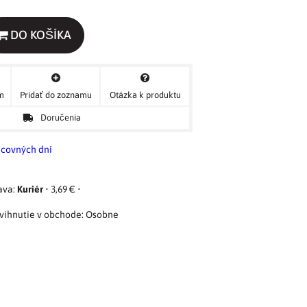
DO KOŠÍKA
ým
Pridať do zoznamu
Otázka k produktu
Doručenia
acovných dní
Kuriér
•
3,69 €
•
Osobne
e