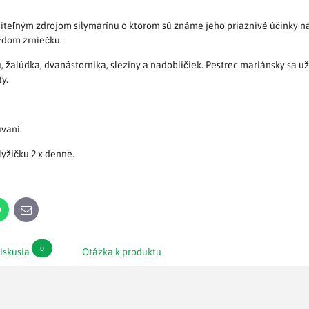
eľným zdrojom silymarínu o ktorom sú známe jeho priaznivé účinky na 
aždom zrniečku.
, žalúdka, dvanástornika, sleziny a nadobličiek. Pestrec mariánsky sa už
y.
úvaní.
yžičku 2 x denne.
n
WhatsApp
E-
mail
0
iskusia
Otázka k produktu