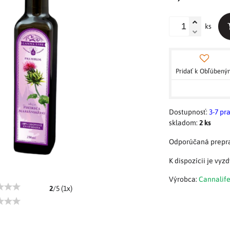
ks
Pridať k Obľúben
Dostupnosť:
3-7 pr
skladom:
2
ks
Výrobca:
Cannalif
2
/
5
(
1
x)