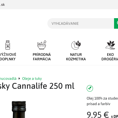
.sk
Vyhľadávanie
VÝŽIVOVÉ
PRÍRODNÁ
NATUR
EKO
DOPLNKY
FARMÁCIA
KOZMETIKA
DROGÉRI
chucovadlá
Oleje a tuky
sky Cannalife 250 ml
Olej 100% za stude
prísad a farbív
9,95 €
s D