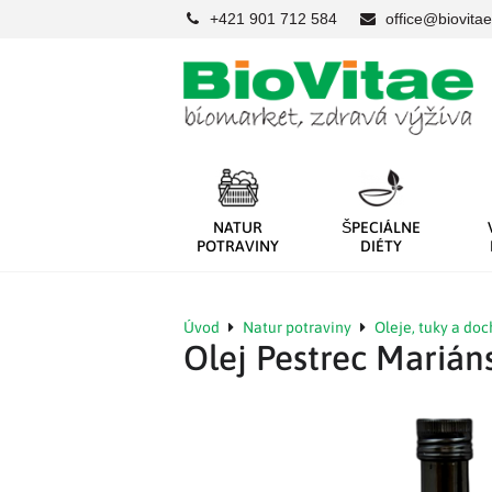
+421 901 712 584
office@biovitae
NATUR
ŠPECIÁLNE
POTRAVINY
DIÉTY
Úvod
Natur potraviny
Oleje, tuky a do
Olej Pestrec Marián