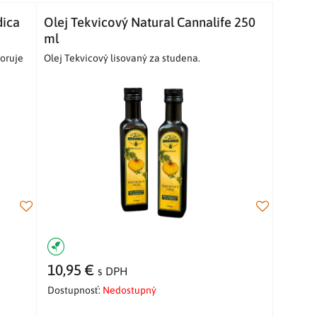
dica
Olej Tekvicový Natural Cannalife 250
ml
poruje
Olej Tekvicový lisovaný za studena.
10,95 €
s DPH
Dostupnosť:
Nedostupný