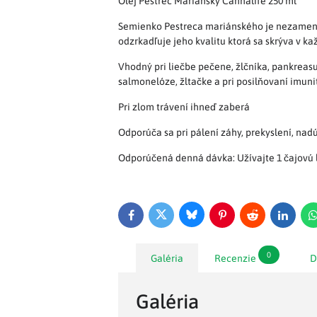
Olej Pestrec Mariánsky Cannalife 250 ml
Semienko Pestreca mariánského je nezamenit
odzrkadľuje jeho kvalitu ktorá sa skrýva v k
Vhodný pri liečbe pečene, žlčníka, pankreasu
salmonelóze, žltačke a pri posilňovaní imunit
Pri zlom trávení ihneď zaberá
Odporúča sa pri pálení záhy, prekyslení, nad
Odporúčená denná dávka: Užívajte 1 čajovú l
Bluesky
Twitter
Facebook
Pinterest
Reddit
LinkedI
0
Galéria
Recenzie
D
Galéria