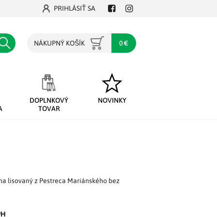
PRIHLÁSIŤ SA
Facebook
Instagram
Hľadať
NÁKUPNÝ KOŠÍK
0 €
DOPLNKOVÝ
NOVINKY
A
TOVAR
na lisovaný z Pestreca Mariánského bez
PH