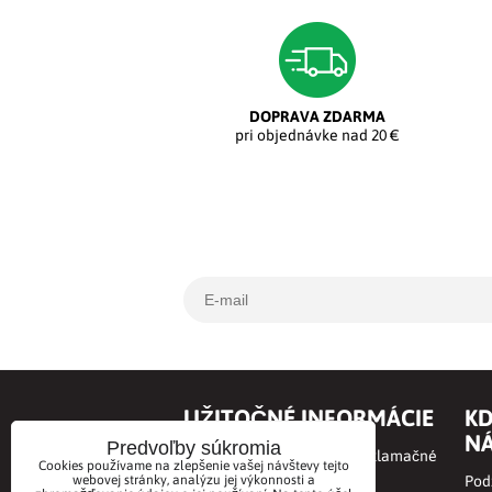
DOPRAVA ZDARMA
pri objednávke nad 20 €
UŽITOČNÉ INFORMÁCIE
KD
NÁ
Predvoľby súkromia
Obchodné podmienky a Reklamačné
Cookies používame na zlepšenie vašej návštevy tejto
podmienky
webovej stránky, analýzu jej výkonnosti a
Podz