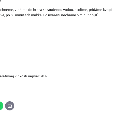
o
áchneme, vložíme do hrnca so studenou vodou, osolíme, pridáme kvapku
avé, po 50 minútach mäkké. Po uvarení necháme 5 minút dôjsť.
elatívnej vlhkosti najviac 70%.
n
WhatsApp
E-
mail