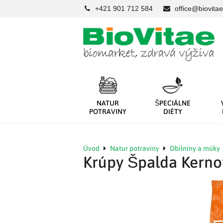
+421 901 712 584
office@biovitae
NATUR
ŠPECIÁLNE
POTRAVINY
DIÉTY
Úvod
Natur potraviny
Obilniny a múky
Krúpy Špalda Kerno