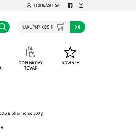
PRIHLÁSIŤ SA
Facebook
Instagram
Hľadať
NÁKUPNÝ KOŠÍK
0 €
DOPLNKOVÝ
NOVINKY
A
TOVAR
otto Bioharmonie 500 g
PH