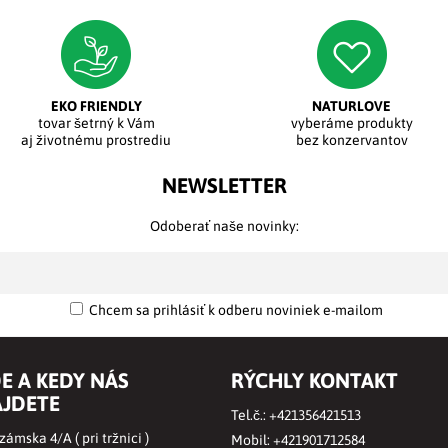
EKO FRIENDLY
NATURLOVE
tovar šetrný k Vám
vyberáme produkty
aj životnému prostrediu
bez konzervantov
NEWSLETTER
Odoberať naše novinky:
Chcem sa prihlásiť k odberu noviniek e-mailom
E A KEDY NÁS
RÝCHLY KONTAKT
JDETE
Tel.č.:
+421356421513
ámska 4/A ( pri tržnici )
Mobil:
+421901712584