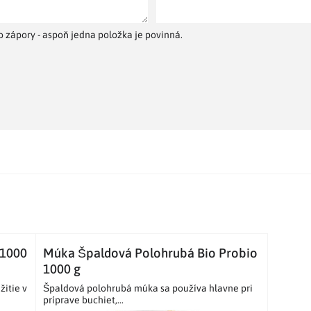
 zápory - aspoň jedna položka je povinná.
 1000
Múka Špaldová Polohrubá Bio Probio
1000 g
žitie v
Špaldová polohrubá múka sa používa hlavne pri
príprave buchiet,...