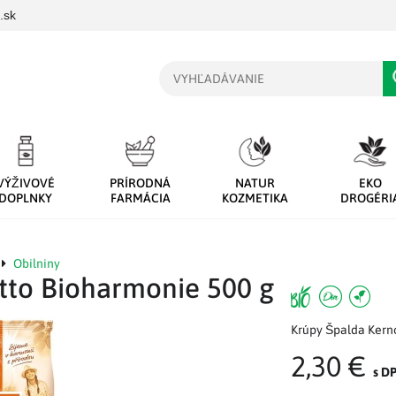
.sk
Vyhľadávanie
VÝŽIVOVÉ
PRÍRODNÁ
NATUR
EKO
DOPLNKY
FARMÁCIA
KOZMETIKA
DROGÉRI
Obilniny
tto Bioharmonie 500 g
Krúpy Špalda Kern
2,30 €
s D