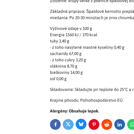
Zloženie: krúpy veľké z pšenice špaldovej bi
Základná príprava: Špaldové kernotto prepl
miešania. Po 20-30 minútach je zrno chrumk
Výživové údaje v 100 g
Energia 1560 kJ / 370 kcal
tuky 3,40 g
- z toho nasýtené mastné kyseliny 0,40 g
sacharidy 67,00 g
- z toho cukry 3,20 g
vláknina 8,70 g
bielkoviny 14,00 g
soľ 0,00 g
Skladovanie: Skladujte pri teplote do 25°C a r
Krajina pôvodu: Poľnohospodárstvo EÚ
Alergény: Obsahuje lepok.
Bluesky
Twitter
Facebook
Pinterest
Reddit
LinkedI