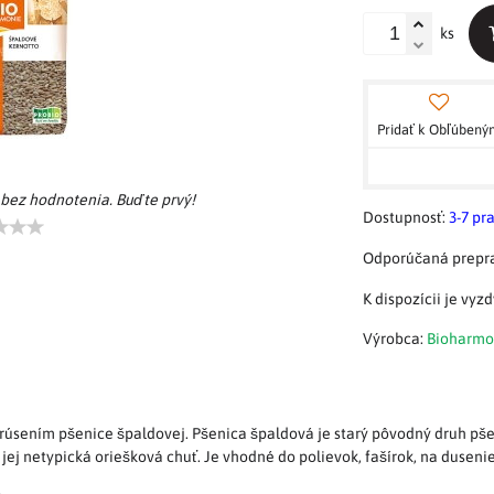
ks
Pridať k Obľúben
 bez hodnotenia. Buďte prvý!
Dostupnosť:
3-7 pr
Výrobca:
Bioharmo
rúsením pšenice špaldovej. Pšenica špaldová je starý pôvodný druh pšen
ej netypická oriešková chuť. Je vhodné do polievok, fašírok, na dusenie,