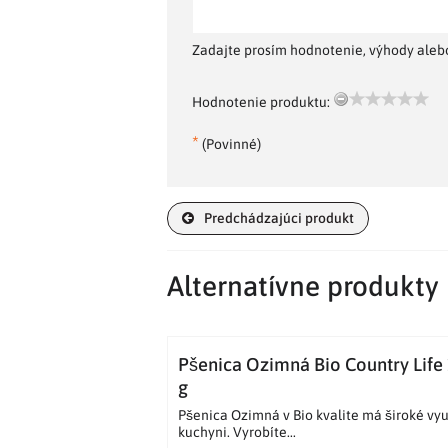
Zadajte prosím hodnotenie, výhody alebo
Hodnotenie produktu:
*
(Povinné)
Predchádzajúci produkt
Alternatívne produkty
Pšenica Ozimná Bio Country Life
g
Pšenica Ozimná v Bio kvalite má široké vyu
kuchyni. Vyrobíte...