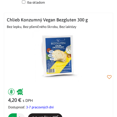
Mriežka
Zoznam
Tabuľka
Iba skladom
Chlieb Konzumný Vegan Bezgluten 300 g
Bez lepku, Bez pšeničného škrobu, Bez laktózy
4,20 €
s DPH
Dostupnosť:
3-7 pracovných dní