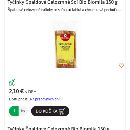
Tyčinky Špaldové Celozrnné Soľ Bio Biomila 150 g
Špaldové celozrnné tyčinky so soľou sú ľahká a chrumkavá pochúťka...
2,10 €
s DPH
Dostupnosť:
3-7 pracovných dní
DO KOŠÍKA
ks
Tyčinky Špaldové Celozrnné Bio Biomila 150 g