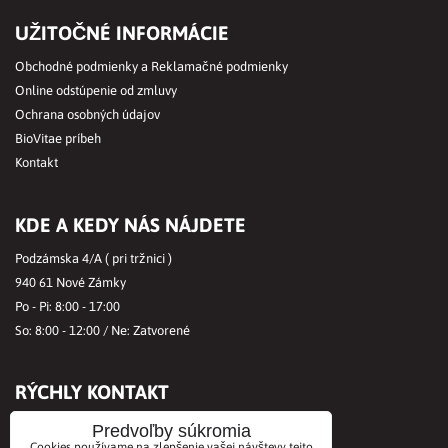
UŽITOČNÉ INFORMÁCIE
Obchodné podmienky a Reklamačné podmienky
Online odstúpenie od zmluvy
Ochrana osobných údajov
BioVitae príbeh
Kontakt
KDE A KEDY NÁS NÁJDETE
Podzámska 4/A ( pri tržnici )
940 61 Nové Zámky
Po - Pi: 8:00 - 17:00
So: 8:00 - 12:00 / Ne: Zatvorené
RÝCHLY KONTAKT
Tel.č.:
+421356421513
Predvoľby súkromia
Cookies používame na zlepšenie vašej návštevy tejto