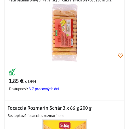
Malé balenie pravých talianskych cukrárskych piškót Savoiardi s...
1,85 €
s DPH
Dostupnosť:
3-7 pracovných dní
Focaccia Rozmarín Schär 3 x 66 g 200 g
Bezlepková focaccia s rozmarínom