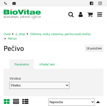
+421
office@biovitae.sk
Facebook
Insta
901
712
584
Úvod
e_shop
Obilniny, múky, cestoviny, pečivo,musli,vločky
Pečivo
Pečivo
18
položiek
Parametre
Hľadať text
Výrobca: