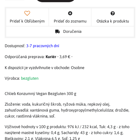
Pridať k Obľúbeným
Pridať do zoznamu
Otázka k produktu
Doručenia
Dostupnosť:
3-7 pracovných dní
Kuriér
•
3,69 €
•
Osobne
Výrobca:
bezgluten
Chlieb Konzumný Vegan Bezgluten 300 g
Zloženie: voda, kukuričný škrob, ryžová múka, repkový olej,
zahusťovadlá: xantánová guma, hydroxypropylmethylcelulóza; droždie,
cukor, rastlinná vláknina, soľ.
Výživové hodnoty v 100 g produktu: 976 kJ / 232 kcal, Tuk: 4,3 g - z toho
nasýtené mastné kyseliny: 0,4 g, Sacharidy: 43 g - z toho cukry: 1,6 g,
Bielkoviny: 2,1 g, Vláknina 6,5 g, Soľ: 1,25 g