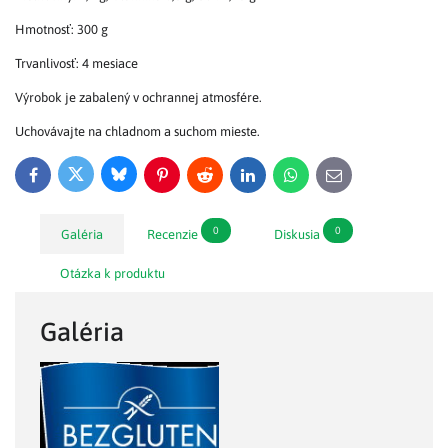
Hmotnosť: 300 g
Trvanlivosť: 4 mesiace
Výrobok je zabalený v ochrannej atmosfére.
Uchovávajte na chladnom a suchom mieste.
Bluesky
Twitter
Facebook
Pinterest
Reddit
LinkedIn
WhatsApp
E-
mail
0
0
Galéria
Recenzie
Diskusia
Otázka k produktu
Galéria