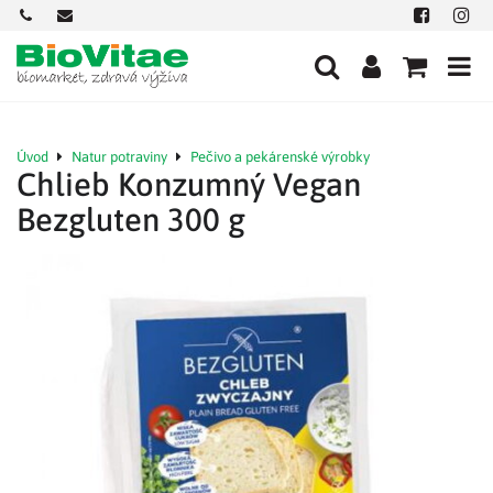
+421
office@biovitae.sk
Facebook
Insta
901
712
584
Úvod
Natur potraviny
Pečivo a pekárenské výrobky
Chlieb Konzumný Vegan
Bezgluten 300 g