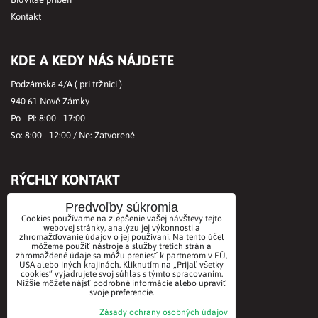
Kontakt
KDE A KEDY NÁS NÁJDETE
Podzámska 4/A ( pri tržnici )
940 61 Nové Zámky
Po - Pi: 8:00 - 17:00
So: 8:00 - 12:00 / Ne: Zatvorené
RÝCHLY KONTAKT
Tel.č.:
+421356421513
Predvoľby súkromia
Cookies používame na zlepšenie vašej návštevy tejto
Mobil:
+421901712584
webovej stránky, analýzu jej výkonnosti a
Email:
office@biovitae.sk
zhromažďovanie údajov o jej používaní. Na tento účel
môžeme použiť nástroje a služby tretích strán a
zhromaždené údaje sa môžu preniesť k partnerom v EÚ,
USA alebo iných krajinách. Kliknutím na „Prijať všetky
cookies“ vyjadrujete svoj súhlas s týmto spracovaním.
AKCEPTUJEME PLATBY KARTOU
Nižšie môžete nájsť podrobné informácie alebo upraviť
svoje preferencie.
Zásady ochrany osobných údajov