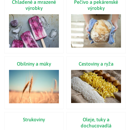
Chladené a mrazené
Pečivo a pekárenské
výrobky
výrobky
Obilniny a múky
Cestoviny a ryža
Strukoviny
Oleje, tuky a
dochucovadlá