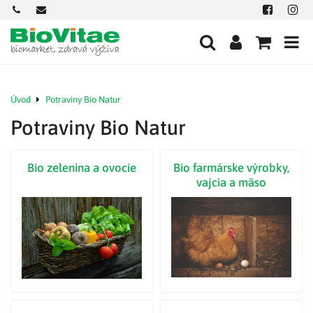
+421
office@biovitae.sk
Facebook
Insta
901
712
584
Úvod
Potraviny Bio Natur
Potraviny Bio Natur
Bio zelenina a ovocie
Bio farmárske výrobky,
vajcia a mäso