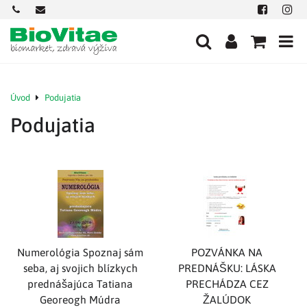
+421
office@biovitae.sk
Facebook
Insta
901
712
584
Úvod
Podujatia
Podujatia
Numerológia Spoznaj sám
POZVÁNKA NA
seba, aj svojich blízkych
PREDNÁŠKU: LÁSKA
prednášajúca Tatiana
PRECHÁDZA CEZ
Georeogh Múdra
ŽALÚDOK