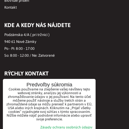
BioVitae príbeh
Kontakt
KDE A KEDY NÁS NÁJDETE
Podzámska 4/A ( pri tržnici )
940 61 Nové Zámky
Po - Pi: 8:00 - 17:00
So: 8:00 - 12:00 / Ne: Zatvorené
RÝCHLY KONTAKT
Tel.č.:
+421356421513
Predvoľby súkromia
Cookies používame na zlepšenie vašej návštevy tejto
Mobil:
+421901712584
webovej stránky, analýzu jej výkonnosti a
Email:
office@biovitae.sk
zhromažďovanie údajov o jej používaní. Na tento účel
môžeme použiť nástroje a služby tretích strán a
zhromaždené údaje sa môžu preniesť k partnerom v EÚ,
USA alebo iných krajinách. Kliknutím na „Prijať všetky
cookies“ vyjadrujete svoj súhlas s týmto spracovaním.
AKCEPTUJEME PLATBY KARTOU
Nižšie môžete nájsť podrobné informácie alebo upraviť
svoje preferencie.
Zásady ochrany osobných údajov