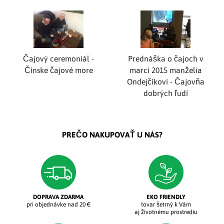
Čajový ceremoniál -
Prednáška o čajoch v
Čínske čajové more
marci 2015 manželia
Ondejčíkovi - Čajovňa
dobrých ľudí
PREČO NAKUPOVAŤ U NÁS?
DOPRAVA ZDARMA
EKO FRIENDLY
pri objednávke nad 20 €
tovar šetrný k Vám
aj životnému prostrediu