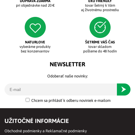
DOPRAVA ZDARMA
EKO FRIENDLY
pri objednávke nad 20 €
tovar šetrný k Vám
aj životnému prostrediu
NATURLOVE
ŠETRÍME VÁŠ ČAS
vyberáme produkty
tovar skladom
bez konzervantov
pošleme do 48 hodín
NEWSLETTER
Odoberať naše novinky:
Odober
Chcem sa prihlásiť k odberu noviniek e-mailom
UŽITOČNÉ INFORMÁCIE
Obchodné podmienky a Reklamačné podmienky