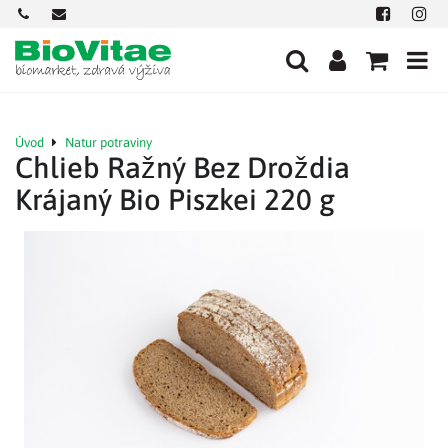
+421
office@biovitae.sk
Facebook
Insta
901
712
584
Úvod
Natur potraviny
Chlieb Ražný Bez Droždia
Krájaný Bio Piszkei 220 g