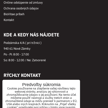
Online odstúpenie od zmluvy
Ochrana osobných údajov
BioVitae príbeh
Kontakt
KDE A KEDY NÁS NÁJDETE
Podzámska 4/A ( pri tržnici )
940 61 Nové Zámky
Po - Pi: 8:00 - 17:00
So: 8:00 - 12:00 / Ne: Zatvorené
RÝCHLY KONTAKT
Tel.č.:
+421356421513
Predvoľby súkromia
Cookies používame na zlepšenie vašej návštevy tejto
Mobil:
+421901712584
webovej stránky, analýzu jej výkonnosti a
Email:
office@biovitae.sk
zhromažďovanie údajov o jej používaní. Na tento účel
môžeme použiť nástroje a služby tretích strán a
zhromaždené údaje sa môžu preniesť k partnerom v EÚ,
USA alebo iných krajinách. Kliknutím na „Prijať všetky
cookies“ vyjadrujete svoj súhlas s týmto spracovaním.