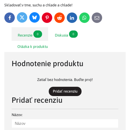
Skladovať:v tme, suchu a chlade a chlade!
Bluesky
Twitter
Facebook
Pinterest
Reddit
LinkedIn
WhatsApp
E-
mail
0
0
Recenzie
Diskusia
Otázka k produktu
Hodnotenie produktu
Zatiaľ bez hodnotenia. Buďte prvý!
Pridať recenziu
Pridať recenziu
Názov: