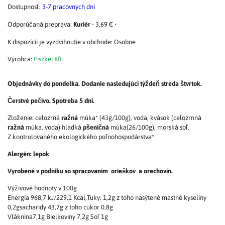
Dostupnosť:
3-7 pracovných dní
Kuriér
•
3,69 €
•
Osobne
Výrobca:
Piszkei Kft.
Objednávky do pondelka. Dodanie nasledujúci týždeň streda štvrtok.
Čerstvé pečivo. Spotreba 5 dní.
Zloženie: celozrná
ražná
múka* (43g/100g), voda, kvások (celozrnná
ražná
múka, voda) hladká
pšeničná
múka(26/100g), morská soľ.
Z kontrolovaného ekologického poľnohospodárstva*
Alergén: lepok
Vyrobené v podniku so spracovaním orieškov a orechovín.
Výživové hodnoty v 100g
Energia 968,7 kJ/229,1 Kcal,Tuky: 1,2g z toho nasýtené mastné kyseliny
0,2gsacharidy 43,7g z toho cukor 0,8g
Vláknina7,1g Bielkoviny 7,2g Soľ 1g