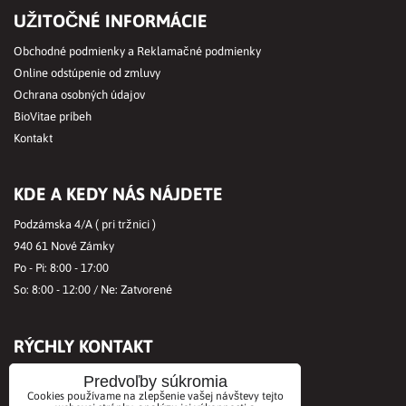
UŽITOČNÉ INFORMÁCIE
Obchodné podmienky a Reklamačné podmienky
Online odstúpenie od zmluvy
Ochrana osobných údajov
BioVitae príbeh
Kontakt
KDE A KEDY NÁS NÁJDETE
Podzámska 4/A ( pri tržnici )
940 61 Nové Zámky
Po - Pi: 8:00 - 17:00
So: 8:00 - 12:00 / Ne: Zatvorené
RÝCHLY KONTAKT
Tel.č.:
+421356421513
Predvoľby súkromia
Cookies používame na zlepšenie vašej návštevy tejto
Mobil:
+421901712584