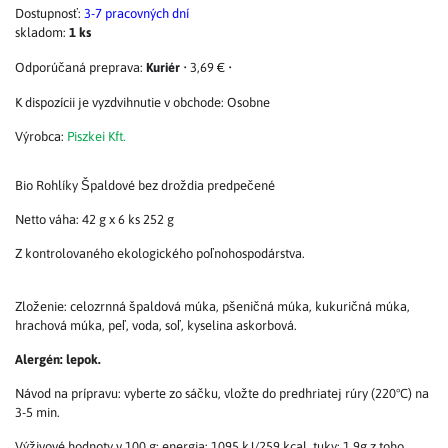
Dostupnosť:
3-7 pracovných dní
skladom:
1
ks
Kuriér
•
3,69 €
•
Osobne
Výrobca:
Piszkei Kft.
Bio Rohlíky Špaldové bez droždia predpečené
Netto váha: 42 g x 6 ks 252 g
Z kontrolovaného ekologického poľnohospodárstva.
Zloženie: celozrnná špaldová múka, pšeničná múka, kukuričná múka,
hrachová múka, peľ, voda, soľ, kyselina askorbová.
Alergén: lepok.
Návod na prípravu: vyberte zo sáčku, vložte do predhriatej rúry (220°C) na
3-5 min.
Výživové hodnoty v 100 g: energia: 1095 kJ/259 kcal, tuky: 1,9g z toho