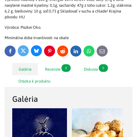
nasýtené mastné kyseliny: 0,1g, sacharidy: 47g z toho cukor: 1,2g, vláknina:
6,2 g, bielkoviny: 10 g, soľ:0,73 g Skladovať v suchu a chlade! Krajina
pôvodu: HU
Výrobca: Piszkei Oko.
Minimálna doba trvanlivosti: na obale
Bluesky
Twitter
Facebook
Pinterest
Reddit
LinkedIn
WhatsApp
E-
mail
0
0
Galéria
Recenzie
Diskusia
Otázka k produktu
Galéria