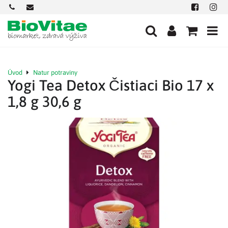
+421
office@biovitae.sk
Facebook
Insta
901
712
584
Úvod
Natur potraviny
Yogi Tea Detox Čistiaci Bio 17 x
1,8 g 30,6 g