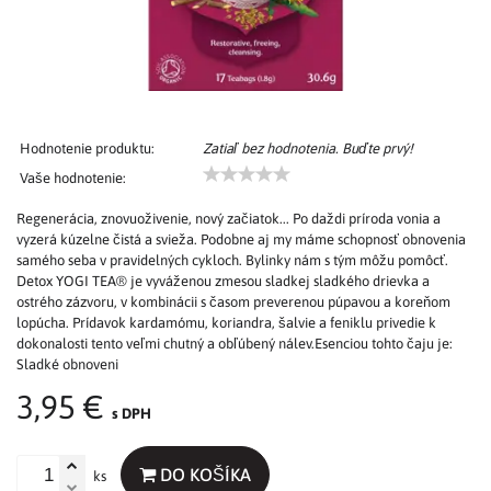
Hodnotenie produktu:
Zatiaľ bez hodnotenia. Buďte prvý!
Vaše hodnotenie:
Regenerácia, znovuoživenie, nový začiatok... Po daždi príroda vonia a
vyzerá kúzelne čistá a svieža. Podobne aj my máme schopnosť obnovenia
samého seba v pravidelných cykloch. Bylinky nám s tým môžu pomôcť.
Detox YOGI TEA® je vyváženou zmesou sladkej sladkého drievka a
ostrého zázvoru, v kombinácii s časom preverenou púpavou a koreňom
lopúcha. Prídavok kardamómu, koriandra, šalvie a feniklu privedie k
dokonalosti tento veľmi chutný a obľúbený nálev.Esenciou tohto čaju je:
Sladké obnoveni
3,95 €
s DPH
DO KOŠÍKA
ks