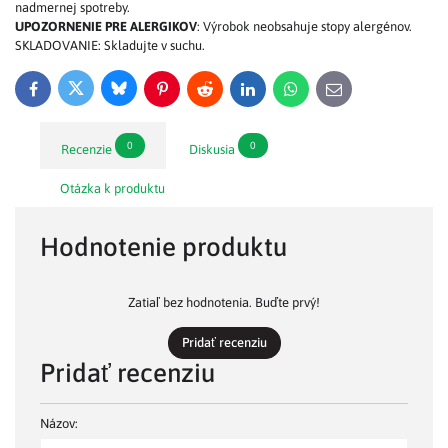
nadmernej spotreby.
UPOZORNENIE PRE ALERGIKOV
: Výrobok neobsahuje stopy alergénov.
SKLADOVANIE: Skladujte v suchu.
Bluesky
Twitter
Facebook
Pinterest
Reddit
LinkedIn
WhatsApp
E-
mail
0
0
Recenzie
Diskusia
Otázka k produktu
Hodnotenie produktu
Zatiaľ bez hodnotenia. Buďte prvý!
Pridať recenziu
Pridať recenziu
Názov: