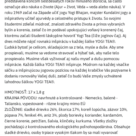
predstavená koncom šesťdesiatych rokov minulého storočia, sa často
označuje ako náuka o živote (Ajur = život, Véda = veda alebo náuka). V
roku 1969 začal na Západe učiť jogu Yogi Bhajan, majster Kundalini jogy a
inšpiratívny učiteľ ajurvédy a celostného prístupu k životu. So svojimi
študentmi zdieľal múdrosť, znalosti zdravého života a prínos vybraných
bylín a korenia, zatiaľ čo im podával upokojujúci voňavý korenený čaj,
ktorému začali študenti láskyplne hovoriť Yogi Tea (čiže jogínov čaj). Aj
dnes môžete nájsť rovnakú inšpiráciu v každej šálke YOGI TEA®.
Ľudská bytosť je celkom, skladajúcim sa z tela, mysle a duše. Aby sme
prospievali, musíme sa vedome stravovať a hýbať tak, aby naše telo
prospievalo. Musíme však vyživovať aj našu myseľ a dušu pomocou
inšpirácie. Každá šálka YOGI TEA® inšpiruje. Múdrom na každej visačke
sáčku a inšpirujúcou jogovou pozíciou na každej krabičke Vás pozývame k
dodaniu rovnováhy Vašej duši, zatiaľ čo budú Vaše zmysly uchvátené
lahodnou šálkou YOGI TEA®.
HMOTNOSŤ: 17 x 1,8 g
KRAJINA PÔVODU: navrhnuté a kontrolované - Nemecko, balené -
Taliansko, vypestované - rôzne krajiny mimo EÚ
ZLOŽENIE: sladké drievko 26%, škorica 17%, koreň lopúcha, zázvor 10%,
púpava 7%, fenikel 4%, aníz 3%, plody borievky, koriander, kardamóm,
čierne korenie, petržlen, šalvia, klinčeky, kurkuma. Všetky zložky
pochádzajú z kontrolovaného ekologického poľnohospodárstva. Obsahuje
sladké drievko, osoby trpiace vysokým tlakom by sa mali vyvarovať