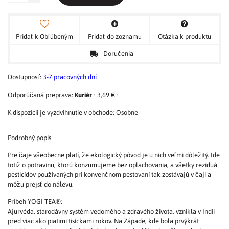
Pridať k Obľúbeným
Pridať do zoznamu
Otázka k produktu
Doručenia
Dostupnosť:
3-7 pracovných dní
Kuriér
•
3,69 €
•
Osobne
Podrobný popis
Pre čaje všeobecne platí, že ekologický pôvod je u nich veľmi dôležitý. Ide
totiž o potravinu, ktorú konzumujeme bez oplachovania, a všetky reziduá
pesticídov používaných pri konvenčnom pestovaní tak zostávajú v čaji a
môžu prejsť do nálevu.
Príbeh YOGI TEA®:
Ajurvéda, starodávny systém vedomého a zdravého života, vznikla v Indii
pred viac ako piatimi tisíckami rokov. Na Západe, kde bola prvýkrát