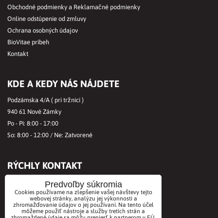
Obchodné podmienky a Reklamačné podmienky
Online odstúpenie od zmluvy
Ochrana osobných údajov
BioVitae príbeh
Kontakt
KDE A KEDY NÁS NÁJDETE
Podzámska 4/A ( pri tržnici )
940 61 Nové Zámky
Po - Pi: 8:00 - 17:00
So: 8:00 - 12:00 / Ne: Zatvorené
RÝCHLY KONTAKT
Tel.č.:
+421356421513
Predvoľby súkromia
Cookies používame na zlepšenie vašej návštevy tejto
Mobil:
+421901712584
webovej stránky, analýzu jej výkonnosti a
Email:
office@biovitae.sk
zhromažďovanie údajov o jej používaní. Na tento účel
môžeme použiť nástroje a služby tretích strán a
zhromaždené údaje sa môžu preniesť k partnerom v EÚ,