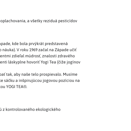
z oplachovania, a všetky reziduá pesticídov
Západe, kde bola prvýkrát predstavená
o náuka). V roku 1969 začal na Západe učiť
udentmi zdieľal múdrosť, znalosti zdravého
enti láskyplne hovoriť Yogi Tea (čiže jogínov
bať tak, aby naše telo prospievalo. Musíme
e sáčku a inšpirujúcou jogovou pozíciou na
lkou YOGI TEA®.
ajú z kontrolovaného ekologického