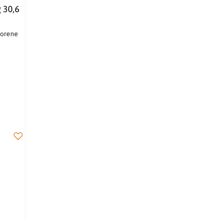
g 30,6
 korene