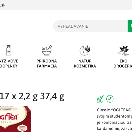
.sk
Vyhľadávanie
VÝŽIVOVÉ
PRÍRODNÁ
NATUR
EKO
DOPLNKY
FARMÁCIA
KOZMETIKA
DROGÉRI
17 x 2,2 g 37,4 g
Classic YOGI TEA® 
svojim študentom jo
je kombináciou tra
kardamómu, zázvoru