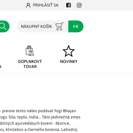
PRIHLÁSIŤ SA
Facebook
Instagram
Hľadať
NÁKUPNÝ KOŠÍK
0 €
DOPLNKOVÝ
NOVINKY
A
TOVAR
- presne tento nálev podával Yogi Bhajan
gy. Sila, teplo, India... Táto jedinečná zmes
dičných ajurvédskych korení - škorice,
, klinčekov a čierneho korenia. Lahodný,