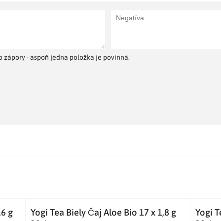
 zápory - aspoň jedna položka je povinná.
,6 g
Yogi Tea Biely Čaj Aloe Bio 17 x 1,8 g
Yogi T