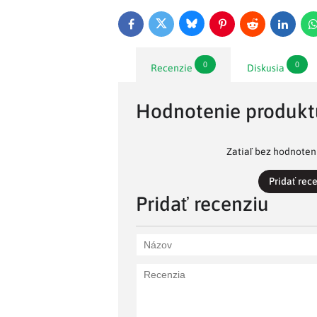
Bluesky
Twitter
Facebook
Pinterest
Reddit
LinkedI
0
0
Recenzie
Diskusia
Hodnotenie produkt
Zatiaľ bez hodnoteni
Pridať rec
Pridať recenziu