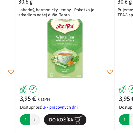
30,6 g
30,6 g
Lahodný, harmonický, jemný... Pokožka je
Príjemný
zrkadlom našej duše. Tento...
TEA® spá
3,95 €
3,95
s DPH
Dostupnosť:
3-7 pracovných dní
Dostup
DO KOŠÍKA
ks