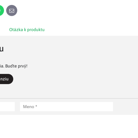
n
WhatsApp
E-
mail
Otázka k produktu
u
a. Buďte prvý!
enziu