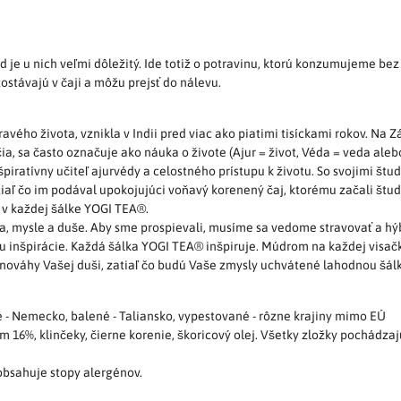
d je u nich veľmi dôležitý. Ide totiž o potravinu, ktorú konzumujeme be
stávajú v čaji a môžu prejsť do nálevu.
ého života, vznikla v Indii pred viac ako piatimi tisíckami rokov. Na 
, sa často označuje ako náuka o živote (Ajur = život, Véda = veda aleb
špiratívny učiteľ ajurvédy a celostného prístupu k životu. So svojimi št
tiaľ čo im podával upokojujúci voňavý korenený čaj, ktorému začali štud
u v každej šálke YOGI TEA®.
la, mysle a duše. Aby sme prospievali, musíme sa vedome stravovať a hý
 inšpirácie. Každá šálka YOGI TEA® inšpiruje. Múdrom na každej visačk
nováhy Vašej duši, zatiaľ čo budú Vaše zmysly uchvátené lahodnou šá
 Nemecko, balené - Taliansko, vypestované - rôzne krajiny mimo EÚ
 16%, klinčeky, čierne korenie, škoricový olej. Všetky zložky pochádz
obsahuje stopy alergénov.