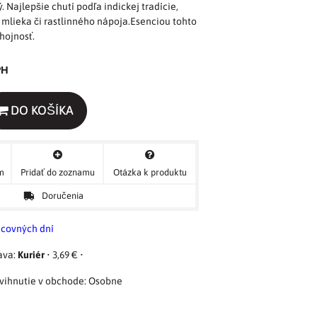
 Najlepšie chutí podľa indickej tradície,
 mlieka či rastlinného nápoja.Esenciou tohto
 hojnosť.
PH
DO KOŠÍKA
ým
Pridať do zoznamu
Otázka k produktu
Doručenia
acovných dní
Kuriér
•
3,69 €
•
Osobne