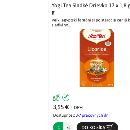
Yogi Tea Sladké Drievko 17 x 1,8 
g
Veľkí egyptskí faraóni si po stáročia cenili
sladkého...
3,95 €
s DPH
Dostupnosť:
3-7 pracovných dní
DO KOŠÍKA
ks