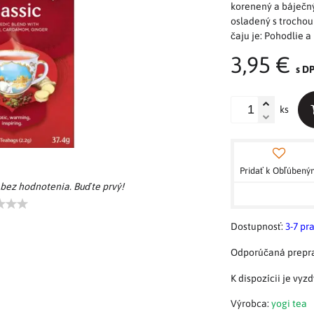
korenený a báječný.
osladený s trochou
čaju je: Pohodlie a
3,95 €
s D
ks
Pridať k Obľúben
 bez hodnotenia. Buďte prvý!
Dostupnosť:
3-7 pr
Výrobca:
yogi tea