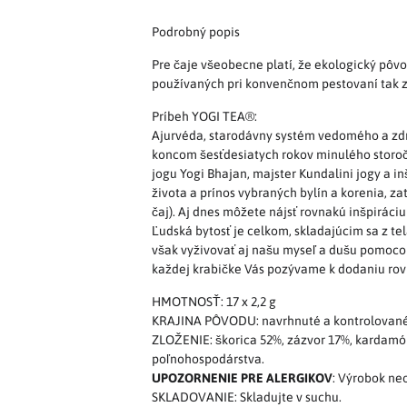
Podrobný popis
Pre čaje všeobecne platí, že ekologický pôvo
používaných pri konvenčnom pestovaní tak zo
Príbeh YOGI TEA®:
Ajurvéda, starodávny systém vedomého a zdrav
koncom šesťdesiatych rokov minulého storočia
jogu Yogi Bhajan, majster Kundalini jogy a in
života a prínos vybraných bylín a korenia, za
čaj). Aj dnes môžete nájsť rovnakú inšpiráci
Ľudská bytosť je celkom, skladajúcim sa z te
však vyživovať aj našu myseľ a dušu pomocou
každej krabičke Vás pozývame k dodaniu rov
HMOTNOSŤ: 17 x 2,2 g
KRAJINA PÔVODU: navrhnuté a kontrolované -
ZLOŽENIE: škorica 52%, zázvor 17%, kardamóm
poľnohospodárstva.
UPOZORNENIE PRE ALERGIKOV
: Výrobok ne
SKLADOVANIE: Skladujte v suchu.