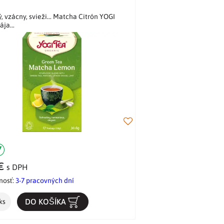
, vzácny, svieži... Matcha Citrón YOGI
ja...
 €
s DPH
nosť:
3-7 pracovných dní
DO KOŠÍKA
ks