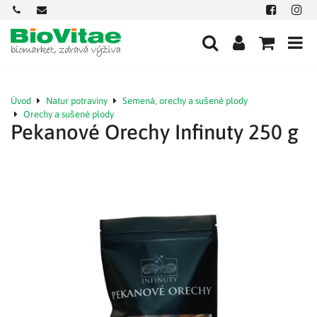
+421
office@biovitae.sk
Facebook
Insta
901
712
584
Úvod
Natur potraviny
Semená, orechy a sušené plody
Orechy a sušené plody
Pekanové Orechy Infinuty 250 g