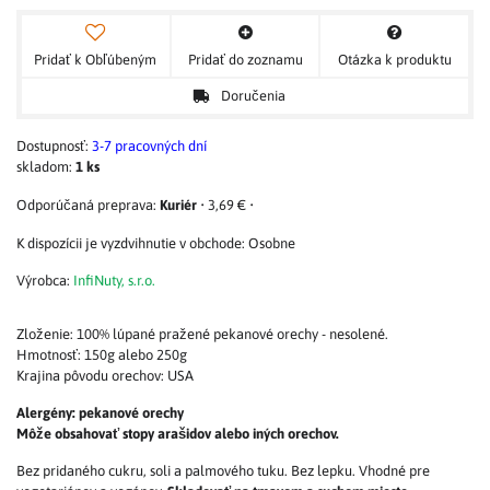
Pridať k Obľúbeným
Pridať do zoznamu
Otázka k produktu
Doručenia
Dostupnosť:
3-7 pracovných dní
skladom:
1
ks
Kuriér
•
3,69 €
•
Osobne
Výrobca:
InfiNuty, s.r.o.
Zloženie: 100% lúpané pražené pekanové orechy - nesolené.
Hmotnosť: 150g alebo 250g
Krajina pôvodu orechov: USA
Alergény: pekanové orechy
Môže obsahovať stopy arašidov alebo iných orechov.
Bez pridaného cukru, soli a palmového tuku. Bez lepku. Vhodné pre