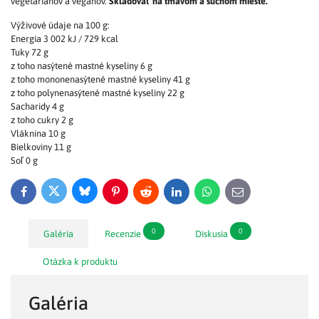
vegetariánov a vegánov.
Skladovať na tmavom a suchom mieste.
Výživové údaje na 100 g:
Energia 3 002 kJ / 729 kcal
Tuky 72 g
z toho nasýtené mastné kyseliny 6 g
z toho mononenasýtené mastné kyseliny 41 g
z toho polynenasýtené mastné kyseliny 22 g
Sacharidy 4 g
z toho cukry 2 g
Vláknina 10 g
Bielkoviny 11 g
Soľ 0 g
Bluesky
Twitter
Facebook
Pinterest
Reddit
LinkedIn
WhatsApp
E-
mail
0
0
Galéria
Recenzie
Diskusia
Otázka k produktu
Galéria