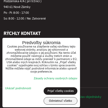
Podzámska 4/A ( pri tržnici )
940 61 Nové Zámky
Po - Pi: 8:00 - 17:00
So: 8:00 - 12:00 / Ne: Zatvorené
RÝCHLY KONTAKT
Tel.č.:
+421356421513
Predvoľby súkromia
Cookies používame na zlepšenie vašej návštevy tejto
Mobil:
+421901712584
webovej stránky, analýzu jej výkonnosti a
zhromažďovanie údajov o jej používaní. Na tento účel
Email:
office@biovitae.sk
môžeme použiť nástroje a služby tretích strán a
zhromaždené údaje sa môžu preniesť k partnerom v EÚ,
USA alebo iných krajinách. Kliknutím na „Prijať všetky
cookies“ vyjadrujete svoj súhlas s týmto spracovaním.
AKCEPTUJEME PLATBY KARTOU
Nižšie môžete nájsť podrobné informácie alebo upraviť
svoje preferencie.
Zásady ochrany osobných údajov
Ukázať podrobnosti
Prijať všetky cookies
©2021 BioVitae biomarket. Všetky práva vyhradené
Predvoľby súkromia
Zásady ochrany osobných údajov
Stav objednávky
Odmietnuť všetko
Vytvorené pomocou:
BiznisWeb.sk