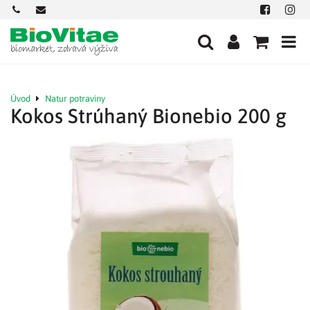
+421
office@biovitae.sk
Facebook
Insta
901
712
584
Úvod
Natur potraviny
Kokos Strúhaný Bionebio 200 g