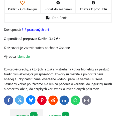
Pridať k Obľúbeným
Pridať do zoznamu
Otázka k produktu
Doručenia
Dostupnosť:
3-7 pracovných dní
Kuriér
•
3,69 €
•
Osobne
Výrobca:
bionebio
Kokosové orechy, z ktorých je získaný strúhaný kokos bionebio, sa pestujú
tradičným ekologickým spôsobom. Kokosy sú rozbité a po odstránení
hnedej šupky nastrúhané, ošeteené vodnou parou a šetrne usušené.
Strúhaný kokos používáme nie len na pečenie a varenie, do jogurtov, musli
a desertov, ale aj do azijských kari zmesí a iných slaných pokrmov.
Bluesky
Twitter
Facebook
Pinterest
Reddit
LinkedIn
WhatsApp
E-
mail
0
0
Recenzie
Diskusia