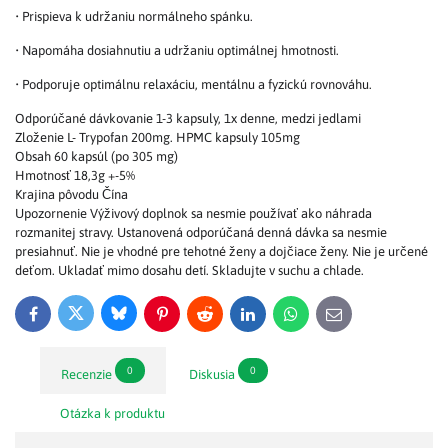
• Prispieva k udržaniu normálneho spánku.
• Napomáha dosiahnutiu a udržaniu optimálnej hmotnosti.
• Podporuje optimálnu relaxáciu, mentálnu a fyzickú rovnováhu.
Odporúčané dávkovanie 1-3 kapsuly, 1x denne, medzi jedlami
Zloženie L- Trypofan 200mg. HPMC kapsuly 105mg
Obsah 60 kapsúl (po 305 mg)
Hmotnosť 18,3g +-5%
Krajina pôvodu Čína
Upozornenie Výživový doplnok sa nesmie používať ako náhrada
rozmanitej stravy. Ustanovená odporúčaná denná dávka sa nesmie
presiahnuť. Nie je vhodné pre tehotné ženy a dojčiace ženy. Nie je určené
deťom. Ukladať mimo dosahu detí. Skladujte v suchu a chlade.
Bluesky
Twitter
Facebook
Pinterest
Reddit
LinkedIn
WhatsApp
E-
mail
0
0
Recenzie
Diskusia
Otázka k produktu