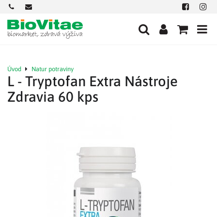
+421
office@biovitae.sk
Facebook
Insta
901
712
584
Úvod
Natur potraviny
L - Tryptofan Extra Nástroje
Zdravia 60 kps