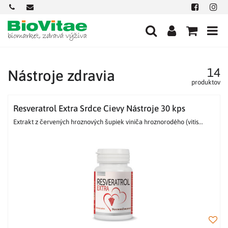
+421
office@biovitae.sk
Facebook
Insta
901
712
584
14
Nástroje zdravia
produktov
Resveratrol Extra Srdce Cievy Nástroje 30 kps
Extrakt z červených hroznových šupiek viniča hroznorodého (vitis...