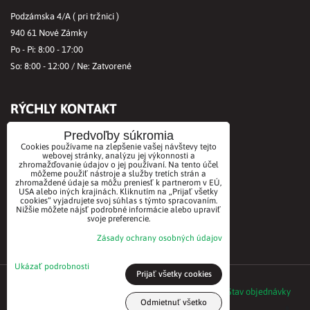
Podzámska 4/A ( pri tržnici )
940 61 Nové Zámky
Po - Pi: 8:00 - 17:00
So: 8:00 - 12:00 / Ne: Zatvorené
RÝCHLY KONTAKT
Tel.č.:
+421356421513
Predvoľby súkromia
Cookies používame na zlepšenie vašej návštevy tejto
Mobil:
+421901712584
webovej stránky, analýzu jej výkonnosti a
zhromažďovanie údajov o jej používaní. Na tento účel
Email:
office@biovitae.sk
môžeme použiť nástroje a služby tretích strán a
zhromaždené údaje sa môžu preniesť k partnerom v EÚ,
USA alebo iných krajinách. Kliknutím na „Prijať všetky
cookies“ vyjadrujete svoj súhlas s týmto spracovaním.
AKCEPTUJEME PLATBY KARTOU
Nižšie môžete nájsť podrobné informácie alebo upraviť
svoje preferencie.
Zásady ochrany osobných údajov
Ukázať podrobnosti
Prijať všetky cookies
©2021 BioVitae biomarket. Všetky práva vyhradené
Predvoľby súkromia
Zásady ochrany osobných údajov
Stav objednávky
Odmietnuť všetko