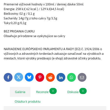
Priemerné výživové hodnoty v 100ml / dennej dávke 50ml
Energia: 258 kJ( 62 kcal ) / 129 kJ(64,5 kcal)
Bielkoviny: 02 g / 0,1 g
Sacharidy: 14g/7g z toho cukry 7g/3,5g
Tuky:0,20 g/0,1g
BEZ PRIDANIA CUKRU
Obsahuje prirodzene sa vyskytujúce sa cukry
NARIADENIE EURÓPSKEHO PARLAMENTU A RADY (EÚ) č. 1924/2006 o
výživových a zdravotných tvrdeniach zakazuje označovať na výrobkoch a
miestach, ktoré výrobky predávajú (e-shop) zdravotné účinky produktu.
Bluesky
Twitter
Facebook
Pinterest
Reddit
LinkedIn
WhatsApp
E-
mail
0
0
Galéria
Recenzie
Diskusia
Otázka k produktu