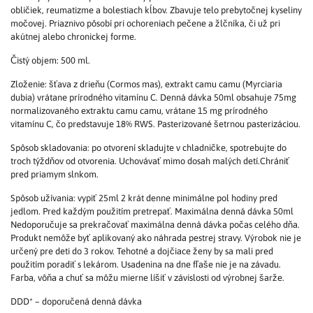
obličiek, reumatizme a bolestiach kĺbov. Zbavuje telo prebytočnej kyseliny
močovej. Priaznivo pôsobí pri ochoreniach pečene a žlčníka, či už pri
akútnej alebo chronickej forme.
Čistý objem: 500 ml.
Zloženie: šťava z drieňu (Cormos mas), extrakt camu camu (Myrciaria
dubia) vrátane prírodného vitamínu C. Denná dávka 50ml obsahuje 75mg
normalizovaného extraktu camu camu, vrátane 15 mg prírodného
vitamínu C, čo predstavuje 18% RWS. Pasterizované šetrnou pasterizáciou.
Spôsob skladovania: po otvorení skladujte v chladničke, spotrebujte do
troch týždňov od otvorenia. Uchovávať mimo dosah malých detí.Chrániť
pred priamym slnkom.
Spôsob užívania: vypiť 25ml 2 krát denne minimálne pol hodiny pred
jedlom. Pred každým použitím pretrepať. Maximálna denná dávka 50ml
Nedoporučuje sa prekračovať maximálna denná dávka počas celého dňa.
Produkt nemôže byť aplikovaný ako náhrada pestrej stravy. Výrobok nie je
určený pre deti do 3 rokov. Tehotné a dojčiace ženy by sa mali pred
použitím poradiť s lekárom. Usadenina na dne fľaše nie je na závadu.
Farba, vôňa a chuť sa môžu mierne líšiť v závislosti od výrobnej šarže.
DDD* – doporučená denná dávka