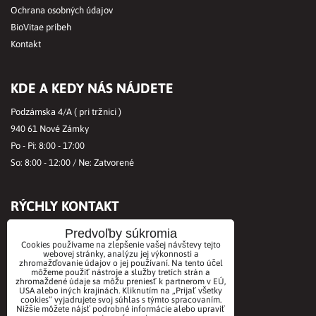
Ochrana osobných údajov
BioVitae príbeh
Kontakt
KDE A KEDY NÁS NÁJDETE
Podzámska 4/A ( pri tržnici )
940 61 Nové Zámky
Po - Pi: 8:00 - 17:00
So: 8:00 - 12:00 / Ne: Zatvorené
RÝCHLY KONTAKT
Tel.č.:
+421356421513
Predvoľby súkromia
Cookies používame na zlepšenie vašej návštevy tejto
Mobil:
+421901712584
webovej stránky, analýzu jej výkonnosti a
zhromažďovanie údajov o jej používaní. Na tento účel
Email:
office@biovitae.sk
môžeme použiť nástroje a služby tretích strán a
zhromaždené údaje sa môžu preniesť k partnerom v EÚ,
USA alebo iných krajinách. Kliknutím na „Prijať všetky
cookies“ vyjadrujete svoj súhlas s týmto spracovaním.
AKCEPTUJEME PLATBY KARTOU
Nižšie môžete nájsť podrobné informácie alebo upraviť