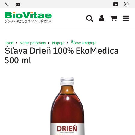
+421
office@biovitae.sk
Facebook
Insta
901
712
584
Úvod
Natur potraviny
Nápoje
Šťavy a nápoje
Šťava Drieň 100% EkoMedica
500 ml