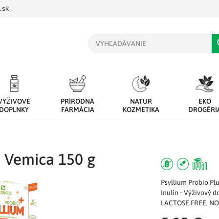
.sk
Vyhľadávanie
VÝŽIVOVÉ
PRÍRODNÁ
NATUR
EKO
DOPLNKY
FARMÁCIA
KOZMETIKA
DROGÉRI
s Vemica 150 g
Psyllium Probio P
Inulín • Výživový 
LACTOSE FREE, NO