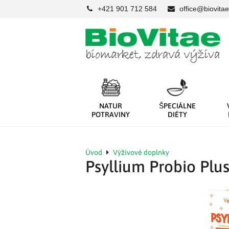
+421 901 712 584
office@biovitae
NATUR
ŠPECIÁLNE
POTRAVINY
DIÉTY
Úvod
Výživové doplnky
Psyllium Probio Plu