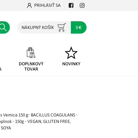
PRIHLÁSIŤ SA
Facebook
Instagram
Hľadať
NÁKUPNÝ KOŠÍK
0 €
DOPLNKOVÝ
NOVINKY
A
TOVAR
lus Vemica 150 g• BACILLUS COAGULANS •
doplnok • 150g • VEGAN, GLUTEN FREE,
 SOYA