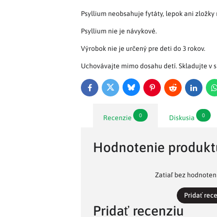
Psyllium neobsahuje fytáty, lepok ani zložky
Psyllium nie je návykové.
Výrobok nie je určený pre deti do 3 rokov.
Uchovávajte mimo dosahu detí. Skladujte v s
Bluesky
Twitter
Facebook
Pinterest
Reddit
LinkedI
0
0
Recenzie
Diskusia
Hodnotenie produkt
Zatiaľ bez hodnoteni
Pridať rec
Pridať recenziu