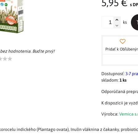
5,95 €
s D
ks
Pridať k Obľúben
 bez hodnotenia. Buďte prvý!
Dostupnosť:
3-7 pr
skladom:
1
ks
Výrobca:
Vemica s.r
korocelu indického (Plantago ovata), Inulín vláknina z čakanky, probioti