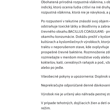
Obohatená prírodná rozpustná vláknina, s ob
indický, ktorú ocenia ľudia citliví na iné dr
rozpustná vláknina, ktorá nie je návyková, a
Po rozpustení v tekutine znásobí svoj objem 
odstraňuje toxické látky a škodliviny a zab
črevného obsahu.BACILLUS COAGULANS - probi
okamihu konzumácie. Dokážu prežiť v kyslom
kultúrach a kyslomliečnych výrobkoch, ktorýc
traktu v neporušenom stave, kde ovplyvňuje 
prospešné črevné baktérie. Rozmnoženie zdra
rozmiešajte v menšom množstve vody alebo in
kokteilov, kaší, cereálnych raňajok a pod., 
alebo po jedle.
Všeobecné pokyny a upozornenia: Doplnok s
Neprekračujte odporúčané denné dávkovani
Výrobok nie je určený ako náhrada pestrej st
V prípade tehotných, dojčiacich žien a detí 
režim.