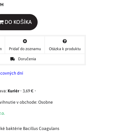
PH
DO KOŠÍKA
ým
Pridať do zoznamu
Otázka k produktu
Doručenia
acovných dní
Kuriér
•
3,69 €
•
Osobne
.o.
cké baktérie Bacillus Coagulans