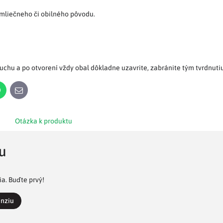
 mliečneho či obilného pôvodu.
uchu a po otvorení vždy obal dôkladne uzavrite, zabránite tým tvrdnuti
n
WhatsApp
E-
mail
Otázka k produktu
u
a. Buďte prvý!
enziu