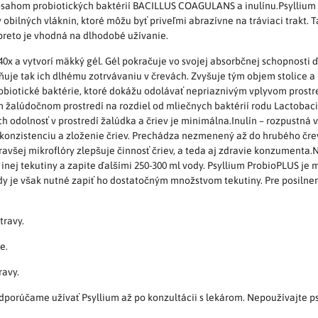
sahom probiotických baktérií BACILLUS COAGULANS a inulínu.Psyllium je
uhy obilných vláknin, ktoré môžu byť priveľmi abrazívne na tráviaci trakt.
 preto je vhodná na dlhodobé užívanie.
40x a vytvorí mäkký gél. Gél pokračuje vo svojej absorbčnej schopnosti 
raňuje tak ich dlhému zotrvávaniu v črevách. Zvyšuje tým objem stoli
otické baktérie, ktoré dokážu odolávať nepriaznivým vplyvom prostred
 žalúdočnom prostredí na rozdiel od mliečnych baktérií rodu Lactobaci
h odolnosť v prostredí žalúdka a čriev je minimálna.Inulín – rozpustná 
konzistenciu a zloženie čriev. Prechádza nezmenený až do hrubého črev
všej mikroflóry zlepšuje činnosť čriev, a teda aj zdravie konzumenta.N
ej tekutiny a zapite ďalšími 250-300 ml vody. Psyllium ProbioPLUS je 
vždy je však nutné zapiť ho dostatočným množstvom tekutiny. Pre posilne
travy.
e.
ravy.
odporúčame užívať Psyllium až po konzultácii s lekárom. Nepoužívajte p