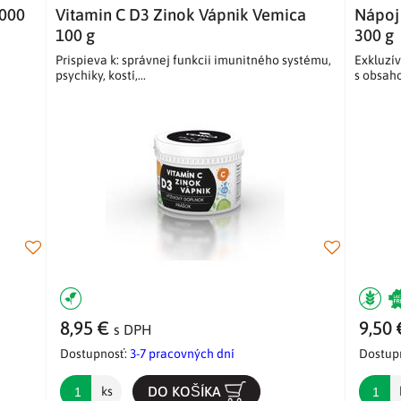
1000
Vitamin C D3 Zinok Vápnik Vemica
Nápoj
100 g
300 g
Prispieva k: správnej funkcii imunitného systému,
Exkluzív
psychiky, kostí,...
s obsaho
8,95 €
9,50
s DPH
Dostupnosť:
3-7 pracovných dní
Dostup
DO KOŠÍKA
ks