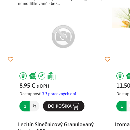
nemodifikované • bez...
8,95 €
11,5
s DPH
Dostupnosť:
3-7 pracovných dní
Dostup
DO KOŠÍKA
ks
Lecitín Slnečnicový Granulovaný
Izoma