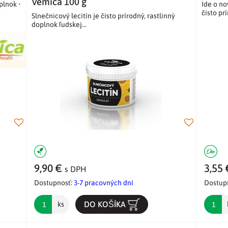
Vemica 100 g
plnok •
Ide o no
čisto prí
Slnečnicový lecitín je čisto prírodný, rastlinný
doplnok ľudskej...
9,90 €
3,55
s DPH
Dostupnosť:
3-7 pracovných dní
Dostup
DO KOŠÍKA
ks