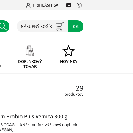
PRIHLÁSIŤ SA
Facebook
Instagram
Hľadať
NÁKUPNÝ KOŠÍK
0 €
DOPLNKOVÝ
NOVINKY
A
TOVAR
29
produktov
um Probio Plus Vemica 300 g
S COAGULANS • Inulín • Výživový doplnok
 VEGAN,...