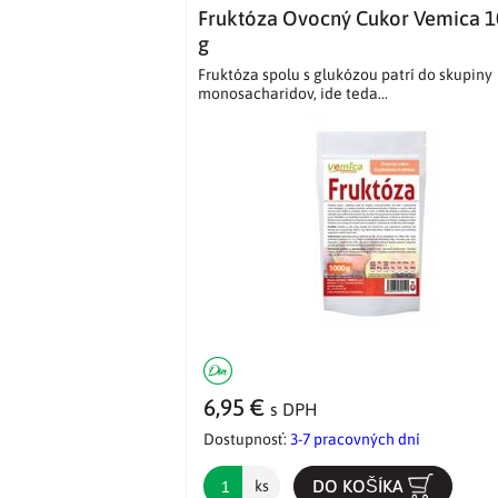
Fruktóza Ovocný Cukor Vemica 
g
Fruktóza spolu s glukózou patrí do skupiny
monosacharidov, ide teda...
6,95 €
s DPH
Dostupnosť:
3-7 pracovných dní
DO KOŠÍKA
ks