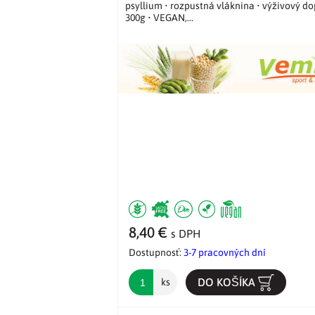
psyllium • rozpustná vláknina • výživový do
300g • VEGAN,...
8,40 €
s DPH
Dostupnosť:
3-7 pracovných dní
DO KOŠÍKA
ks