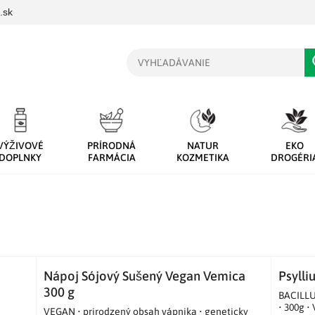
.sk
Vyhľadávanie
VÝŽIVOVÉ
PRÍRODNÁ
NATUR
EKO
DOPLNKY
FARMÁCIA
KOZMETIKA
DROGÉRI
Nápoj Sójový Sušený Vegan Vemica
Psylli
300 g
BACILLU
• 300g •
VEGAN • prirodzený obsah vápnika • geneticky