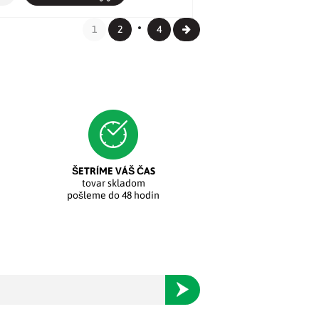
1
2
4
ŠETRÍME VÁŠ ČAS
tovar skladom
pošleme do 48 hodín
Odoberať