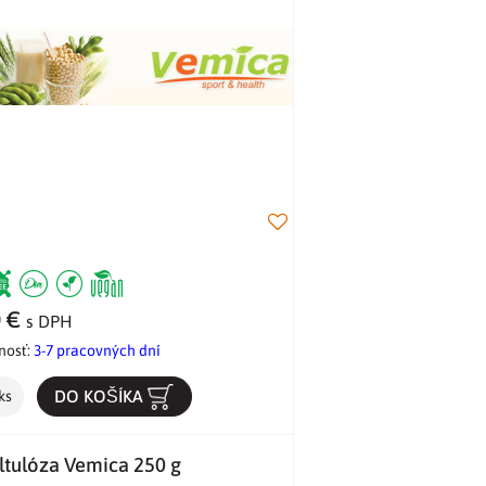
0 €
s DPH
nosť:
3-7 pracovných dní
DO KOŠÍKA
ks
ltulóza Vemica 250 g