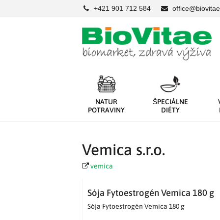
+421 901 712 584
office@biovitae
NATUR
ŠPECIÁLNE
POTRAVINY
DIÉTY
Vemica s.r.o.
vemica
Sója Fytoestrogén Vemica 180 g
Sója Fytoestrogén Vemica 180 g