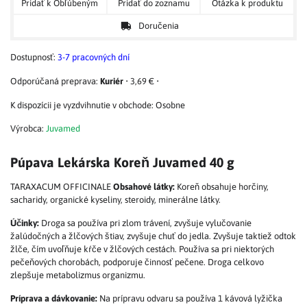
Pridať k Obľúbeným
Pridať do zoznamu
Otázka k produktu
Doručenia
Dostupnosť:
3-7 pracovných dní
Kuriér
•
3,69 €
•
Osobne
Výrobca:
Juvamed
Púpava Lekárska Koreň Juvamed 40 g
TARAXACUM OFFICINALE
Obsahové látky:
Koreň obsahuje horčiny,
sacharidy, organické kyseliny, steroidy, minerálne látky.
Účinky:
Droga sa používa pri zlom trávení, zvyšuje vylučovanie
žalúdočných a žlčových štiav, zvyšuje chuť do jedla. Zvyšuje taktiež odtok
žlče, čím uvoľňuje kŕče v žlčových cestách. Používa sa pri niektorých
pečeňových chorobách, podporuje činnosť pečene. Droga celkovo
zlepšuje metabolizmus organizmu.
Príprava a dávkovanie:
Na prípravu odvaru sa používa 1 kávová lyžička