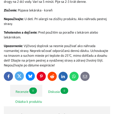
drogy na 2 dcl vody. Varí sa 5 minút. Pije sa 2-3 krát denne.
Zloženie:
Púpava lekárska - koreň
Nepoužívajte:
U detí. Pri alergii na zložky produktu. Ako náhradu pestrej
stravy.
Tehotenstvo a dojčenie:
Pred použitím sa poraďte s lekárom alebo
lekárnikom.
Upozornenie:
Výživový doplnok sa nesmie používať ako náhrada
rozmanitej stravy. Neprekračovať odporúčanú dennú dávku. Uchovávajte
na tmavom a suchom mieste pri teplote do 25°C, mimo dohľadu a dosahu
detí! Dbajte na príjem pestrej a vyváženej stravy a zdravý životný štýl.
Nepoužívajte po dátume exspirácie!
Bluesky
Twitter
Facebook
Pinterest
Reddit
LinkedIn
WhatsApp
E-
mail
0
0
Recenzie
Diskusia
Otázka k produktu