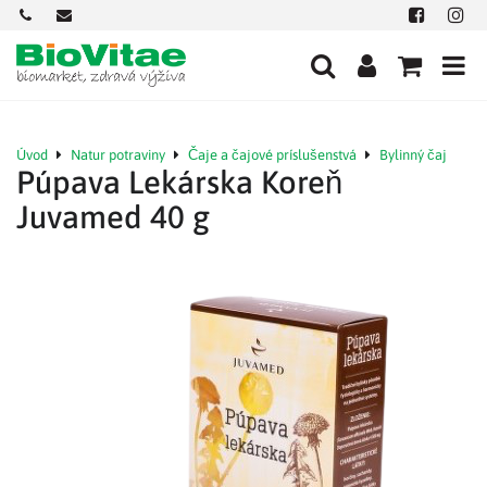
+421
office@biovitae.sk
Facebook
Insta
901
712
584
Úvod
Natur potraviny
Čaje a čajové príslušenstvá
Bylinný čaj
Púpava Lekárska Koreň
Juvamed 40 g