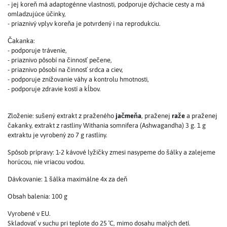
- jej koreň má adaptogénne vlastnosti, podporuje dýchacie cesty a má
omladzujúce účinky,
- priaznivý vplyv koreňa je potvrdený i na reprodukciu.
Čakanka:
- podporuje trávenie,
- priaznivo pôsobí na činnosť pečene,
- priaznivo pôsobí na činnosť srdca a ciev,
- podporuje znižovanie váhy a kontrolu hmotnosti,
- podporuje zdravie kostí a kĺbov.
Zloženie: sušený extrakt z praženého
jačmeňa
, praženej
raže
a praženej
čakanky, extrakt z rastliny Withania somnifera (Ashwagandha) 3 g. 1 g
extraktu je vyrobený zo 7 g rastliny.
Spôsob prípravy: 1-2 kávové lyžičky zmesi nasypeme do šálky a zalejeme
horúcou, nie vriacou vodou.
Dávkovanie: 1 šálka maximálne 4x za deň
Obsah balenia: 100 g
Vyrobené v EU.
Skladovať v suchu pri teplote do 25 ˚C, mimo dosahu malých detí.