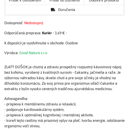
Pridať k Obľúbeným
Pridať do zoznamu
Otázka k produktu
Doručenia
Dostupnosť:
Nedostupný
Kuriér
•
3,69 €
•
Osobne
Výrobca:
Good Nature s.r.o
ZLATÝ DÚŠOK je chutný a zdraviu prospešný rozpustný kávovinový nápoj
bez kofeínu, vyrobený z kvalitných surovín - čakanky, jačmeňa a raže. Je
výbornou náhradou kávy, skvele chutí a pre svoje účinky je vhodný na
dlhodobú konzumáciu. Za svoj prínos pre organizmus vďačí čakanke a
extraktu z bylín vysoko cenených tradičnou ajurvédskou medicínou.
Ashwagandha:
- prispieva k mentálnemu zdraviu a relaxácií,
- podporuje kardiovaskulárny systém,
- prispieva k optimálnej kognitívnej i mentálnej aktivite,
- koreň tejto rastliny má priaznivý vplyv na pleť, tvorbu energie, odolávanie
organizmu voči stresu,