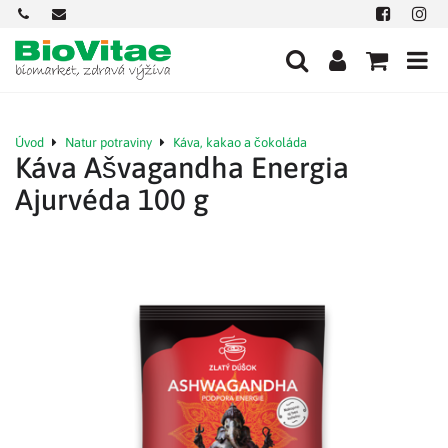
+421
office@biovitae.sk
Facebook
Insta
901
712
584
Úvod
Natur potraviny
Káva, kakao a čokoláda
Káva Ašvagandha Energia
Ajurvéda 100 g