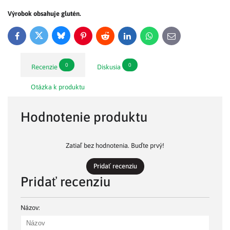
Výrobok obsahuje glutén.
Bluesky
Twitter
Facebook
Pinterest
Reddit
LinkedIn
WhatsApp
E-
mail
0
0
Recenzie
Diskusia
Otázka k produktu
Hodnotenie produktu
Zatiaľ bez hodnotenia. Buďte prvý!
Pridať recenziu
Pridať recenziu
Názov: