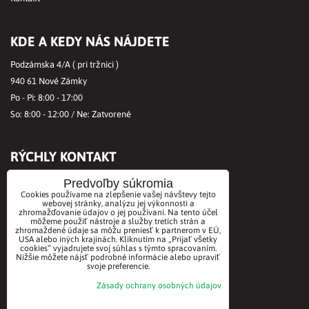
KDE A KEDY NÁS NÁJDETE
Podzámska 4/A ( pri tržnici )
940 61 Nové Zámky
Po - Pi: 8:00 - 17:00
So: 8:00 - 12:00 / Ne: Zatvorené
RÝCHLY KONTAKT
Tel.č.:
+421356421513
Predvoľby súkromia
Cookies používame na zlepšenie vašej návštevy tejto
Mobil:
+421901712584
webovej stránky, analýzu jej výkonnosti a
zhromažďovanie údajov o jej používaní. Na tento účel
Email:
office@biovitae.sk
môžeme použiť nástroje a služby tretích strán a
zhromaždené údaje sa môžu preniesť k partnerom v EÚ,
USA alebo iných krajinách. Kliknutím na „Prijať všetky
cookies“ vyjadrujete svoj súhlas s týmto spracovaním.
AKCEPTUJEME PLATBY KARTOU
Nižšie môžete nájsť podrobné informácie alebo upraviť
svoje preferencie.
Zásady ochrany osobných údajov