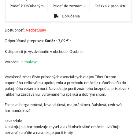
Pridať k Obľúbeným
Pridať do zoznamu
Otázka k produktu
Doručenia
Dostupnosť:
Nedostupný
Kuriér
•
3,69 €
•
Osobne
Výrobca:
Himalayo
Vyvážená zmes čisto prírodných esenciálnych olejov Tibet Dream
napomáha celkovému upokojeniu a prechodu emócií z rušného dňa do
pokojného večera a noci. Navodzuje pocit známeho bezpečia, prispieva k
ľahkému zaspávaniu, vyrovnanému spánku a dobrým snom.
Esencia: bergamotová, levanduľová, majoránková, šalviová, cédrová,
harmančeková
Levanduľa
Upokojuje a harmonizuje myseľ a akékoľvek silné emócie, uvoľňuje
nervové napätie a navodzuje pocit istoty.