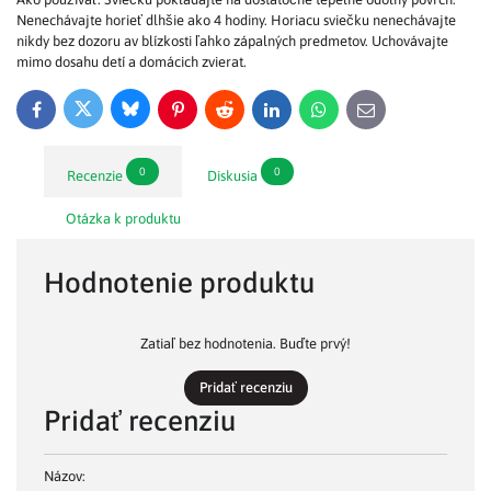
Nenechávajte horieť dlhšie ako 4 hodiny. Horiacu sviečku nenechávajte
nikdy bez dozoru av blízkosti ľahko zápalných predmetov. Uchovávajte
mimo dosahu detí a domácich zvierat.
Bluesky
Twitter
Facebook
Pinterest
Reddit
LinkedIn
WhatsApp
E-
mail
0
0
Recenzie
Diskusia
Otázka k produktu
Hodnotenie produktu
Zatiaľ bez hodnotenia. Buďte prvý!
Pridať recenziu
Pridať recenziu
Názov: