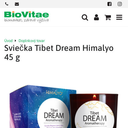
+421
office@biovitae.sk
Facebook
Insta
901
712
584
Úvod
Doplnkový tovar
Sviečka Tibet Dream Himalyo
45 g