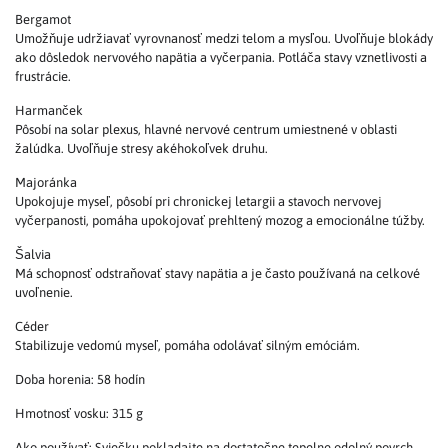
Bergamot
Umožňuje udržiavať vyrovnanosť medzi telom a mysľou. Uvoľňuje blokády
ako dôsledok nervového napätia a vyčerpania. Potláča stavy vznetlivosti a
frustrácie.
Harmanček
Pôsobí na solar plexus, hlavné nervové centrum umiestnené v oblasti
žalúdka. Uvoľňuje stresy akéhokoľvek druhu.
Majoránka
Upokojuje myseľ, pôsobí pri chronickej letargii a stavoch nervovej
vyčerpanosti, pomáha upokojovať prehltený mozog a emocionálne túžby.
Šalvia
Má schopnosť odstraňovať stavy napätia a je často používaná na celkové
uvoľnenie.
Céder
Stabilizuje vedomú myseľ, pomáha odolávať silným emóciám.
Doba horenia: 58 hodín
Hmotnosť vosku: 315 g
Ako používať: Sviečku pokladajte na dostatočne tepelne odolný povrch.