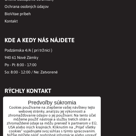
Ochrana osobných údajov
BioVitae príbeh
Kontakt
KDE A KEDY NÁS NÁJDETE
Podzámska 4/A ( pri tržnici )
940 61 Nové Zámky
Po - Pi: 8:00 - 17:00
So: 8:00 - 12:00 / Ne: Zatvorené
RÝCHLY KONTAKT
Tel.č.:
+421356421513
Predvoľby súkromia
Cookies používame na zlepšenie vašej návštevy tejto
Mobil:
+421901712584
webovej stránky, analýzu jej výkonnosti a
zhromažďovanie údajov o jej používaní. Na tento účel
Email:
office@biovitae.sk
môžeme použiť nástroje a služby tretích strán a
zhromaždené údaje sa môžu preniesť k partnerom v EÚ,
USA alebo iných krajinách. Kliknutím na „Prijať všetky
cookies“ vyjadrujete svoj súhlas s týmto spracovaním.
AKCEPTUJEME PLATBY KARTOU
Nižšie môžete nájsť podrobné informácie alebo upraviť