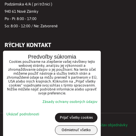
Podzámska 4/A ( pri tržnici )
940 61 Nové Zámky
Po - Pi: 8:00 - 17:00
So: 8:00 - 12:00 / Ne: Zatvorené
RÝCHLY KONTAKT
Tel.č.:
+421356421513
Predvoľby súkromia
Cookies používame na zlepšenie vašej návštevy tejto
Mobil:
+421901712584
webovej stránky, analýzu jej výkonnosti a
Email:
office@biovitae.sk
zhromažďovanie údajov o jej používaní. Na tento účel
môžeme použiť nástroje a služby tretích strán a
zhromaždené údaje sa môžu preniesť k partnerom v EÚ,
USA alebo iných krajinách. Kliknutím na „Prijať všetky
cookies“ vyjadrujete svoj súhlas s týmto spracovaním.
AKCEPTUJEME PLATBY KARTOU
Nižšie môžete nájsť podrobné informácie alebo upraviť
svoje preferencie.
Zásady ochrany osobných údajov
Ukázať podrobnosti
Prijať všetky cookies
©2021 BioVitae biomarket. Všetky práva vyhradené
Predvoľby súkromia
Zásady ochrany osobných údajov
Stav objednávky
Odmietnuť všetko
Vytvorené pomocou:
BiznisWeb.sk