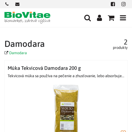
+421
office@biovitae.sk
Facebook
Insta
901
712
584
2
Damodara
produkty
Damodara
Múka Tekvicová Damodara 200 g
Tekvicová múka sa používa na pečenie a zhusťovanie, lebo absorbuje...