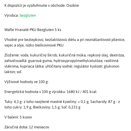
Osobne
Výrobca:
bezgluten
Wafle Hranaté PKU Bezgluten 5 ks
Vhodné pre bezlepkovú, bezlaktózovú diétu a pri neznášanlivosti pšenice,
vajec a sóje, nízko bielkovinové PKU
Zloženie: voda, kukuričný škrob, kukuričná múka, repkový olej, dextróza,
zahusťovadlá: guarová guma, hydroxypropylmethylcelulóza; rastlinná
vláknina, kypriaca látka: uhličitany sodné; regulátor kyslosti: glukonon
lakton; soľ.
Výživové hodnoty ve 100 g:
Energetická hodnota v 100 g výrobku: 1680 kJ / 401 kcal
Tuky: 4,3 g- z toho nasýtené mastné kyseliny: < 0,1 g, Sacharidy: 87 g - z
toho cukry: 1,9 g, Bielkoviny: 1,5 g, Soľ: 0,233 g
V balení: 5 kusov
Záručná doba: 12 mesiacov