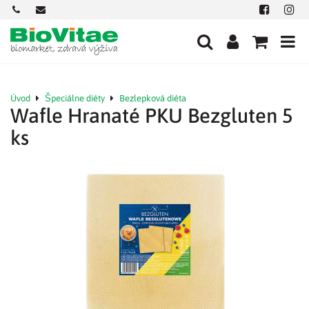
+421
office@biovitae.sk
Facebook
Insta
901
712
584
Úvod
Špeciálne diéty
Bezlepková diéta
Wafle Hranaté PKU Bezgluten 5
ks