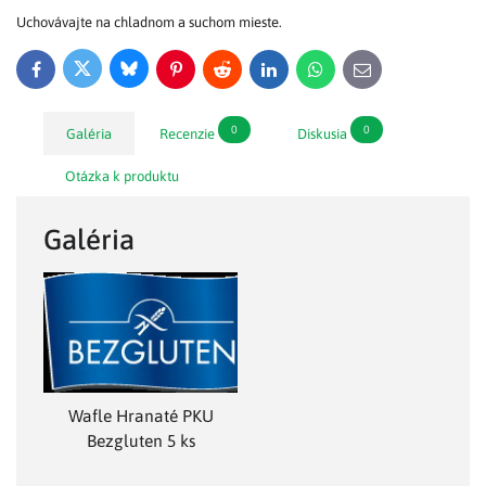
Uchovávajte na chladnom a suchom mieste.
Bluesky
Twitter
Facebook
Pinterest
Reddit
LinkedIn
WhatsApp
E-
mail
0
0
Galéria
Recenzie
Diskusia
Otázka k produktu
Galéria
Wafle Hranaté PKU
Bezgluten 5 ks