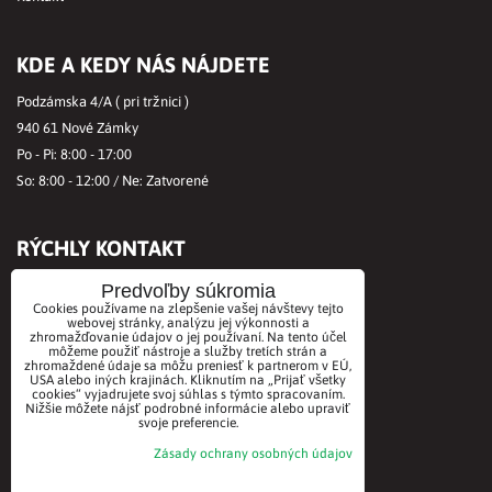
KDE A KEDY NÁS NÁJDETE
Podzámska 4/A ( pri tržnici )
940 61 Nové Zámky
Po - Pi: 8:00 - 17:00
So: 8:00 - 12:00 / Ne: Zatvorené
RÝCHLY KONTAKT
Tel.č.:
+421356421513
Predvoľby súkromia
Cookies používame na zlepšenie vašej návštevy tejto
Mobil:
+421901712584
webovej stránky, analýzu jej výkonnosti a
zhromažďovanie údajov o jej používaní. Na tento účel
Email:
office@biovitae.sk
môžeme použiť nástroje a služby tretích strán a
zhromaždené údaje sa môžu preniesť k partnerom v EÚ,
USA alebo iných krajinách. Kliknutím na „Prijať všetky
cookies“ vyjadrujete svoj súhlas s týmto spracovaním.
AKCEPTUJEME PLATBY KARTOU
Nižšie môžete nájsť podrobné informácie alebo upraviť
svoje preferencie.
Zásady ochrany osobných údajov