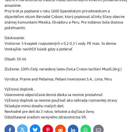
amazónie.
Prvý krát je popísaná v roku 1600 španielskym prírodovedcom a
objaviteľom otcom Bernabé Cobom, ktorý popisoval účinky šťavy obecne
známej komunitami Mexika, Ekvádoru a Peru. Pre indiánov bola doslova
požehnaním.
Dávkovanie:
Vnútorne: 5 kvapiek rozpustených v 0,2-0,3 l vody. Piť max. 3x denne.
Vonkajšie: navlhčiť kúsok gázy a potierať
Obsah: 50 ml
Zloženie: 100% čistý, neriedený latex-živica Croton lechleri Muell.(Arg.)
Výrobca: Prame and Pebainsa, Pebani Inversiones S.A., Lima, Peru
Výživový doplnok.
Ustanovená odporúčaná denná dávka sa nesmie presiahnuť.
Výživový doplnok sa nesmie používať ako náhrada rozmanitej stravy.
Skladujte mimo dosahu malých detí.
Nevhodné pre deti do 3 rokov, tehotné a dojčiace ženy.
Odsúhlasené úradom verejného zdravotníctva SR.
Bluesky
Twitter
Facebook
Pinterest
Reddit
LinkedIn
WhatsApp
E-