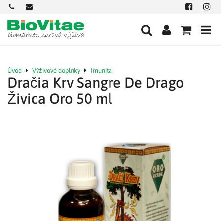
+421
office@biovitae.sk
Facebook
Insta
901
712
584
Úvod
Výživové doplnky
Imunita
Dračia Krv Sangre De Drago
Živica Oro 50 ml