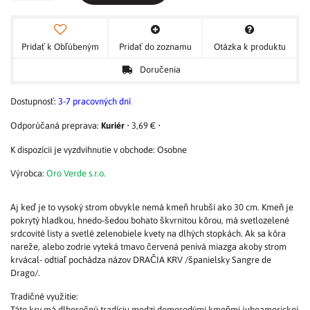
Pridať k Obľúbeným
Pridať do zoznamu
Otázka k produktu
Doručenia
Dostupnosť:
3-7 pracovných dní
Kuriér
•
3,69 €
•
Osobne
Výrobca:
Oro Verde s.r.o.
Aj keď je to vysoký strom obvykle nemá kmeň hrubší ako 30 cm. Kmeň je
pokrytý hladkou, hnedo-šedou bohato škvrnitou kôrou, má svetlozelené
srdcovité listy a svetlé zelenobiele kvety na dlhých stopkách. Ak sa kôra
nareže, alebo zodrie vyteká tmavo červená penivá miazga akoby strom
krvácal- odtiaľ pochádza názov DRAČIA KRV /španielsky Sangre de
Drago/.
Tradičné využitie:
Táto krv má dlhoročnú tradíciu medzi domorodými kmeňmi juhoamerickej