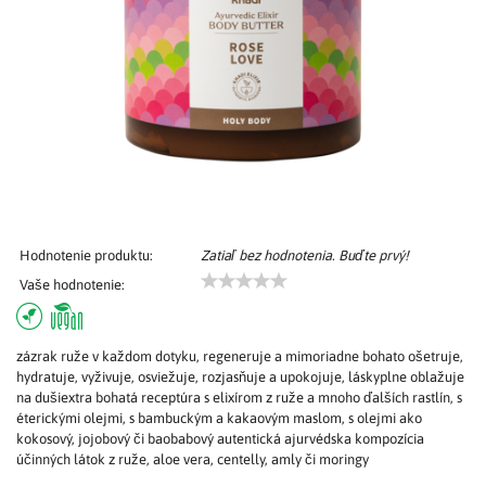
Hodnotenie produktu:
Zatiaľ bez hodnotenia. Buďte prvý!
Vaše hodnotenie:
zázrak ruže v každom dotyku, regeneruje a mimoriadne bohato ošetruje,
hydratuje, vyživuje, osviežuje, rozjasňuje a upokojuje, láskyplne oblažuje
na dušiextra bohatá receptúra s elixírom z ruže a mnoho ďalších rastlín, s
éterickými olejmi, s bambuckým a kakaovým maslom, s olejmi ako
kokosový, jojobový či baobabový autentická ajurvédska kompozícia
účinných látok z ruže, aloe vera, centelly, amly či moringy