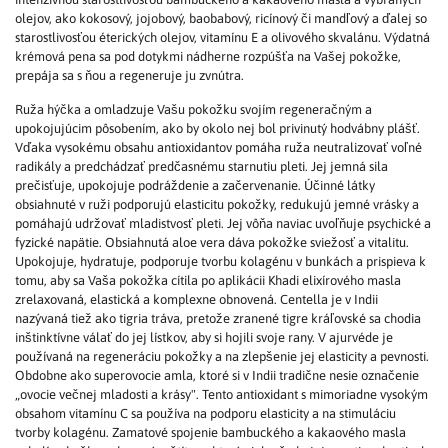
olejov, ako kokosový, jojobový, baobabový, ricínový či mandľový a ďalej so
starostlivosťou éterických olejov, vitamínu E a olivového skvalánu. Výdatná
krémová pena sa pod dotykmi nádherne rozpúšťa na Vašej pokožke,
prepája sa s ňou a regeneruje ju zvnútra.
Ruža hýčka a omladzuje Vašu pokožku svojím regeneračným a
upokojujúcim pôsobením, ako by okolo nej bol privinutý hodvábny plášť.
Vďaka vysokému obsahu antioxidantov pomáha ruža neutralizovať voľné
radikály a predchádzať predčasnému starnutiu pleti. Jej jemná sila
prečisťuje, upokojuje podráždenie a začervenanie. Účinné látky
obsiahnuté v ruži podporujú elasticitu pokožky, redukujú jemné vrásky a
pomáhajú udržovať mladistvosť pleti. Jej vôňa naviac uvoľňuje psychické a
fyzické napätie. Obsiahnutá aloe vera dáva pokožke sviežosť a vitalitu.
Upokojuje, hydratuje, podporuje tvorbu kolagénu v bunkách a prispieva k
tomu, aby sa Vaša pokožka cítila po aplikácii Khadi elixírového masla
zrelaxovaná, elastická a komplexne obnovená. Centella je v Indii
nazývaná tiež ako tigria tráva, pretože zranené tigre kráľovské sa chodia
inštinktívne válať do jej lístkov, aby si hojili svoje rany. V ajurvéde je
používaná na regeneráciu pokožky a na zlepšenie jej elasticity a pevnosti.
Obdobne ako superovocie amla, ktoré si v Indii tradične nesie označenie
„ovocie večnej mladosti a krásy". Tento antioxidant s mimoriadne vysokým
obsahom vitamínu C sa používa na podporu elasticity a na stimuláciu
tvorby kolagénu. Zamatové spojenie bambuckého a kakaového masla