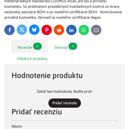
medzinárodných štandardov COSMOS AISBL pre bio a prírodnú
kozmetiku. Sú predmetom pravidelných kvalitatívnych kontrol zo strany
nezávislej asociácie BDIH a sú nositeľmi certifikácie BDIH - Kontrolovaná
prírodná kozmetika. Zároveň sú nositeľmi certifikácie Vegan.
Bluesky
Twitter
Facebook
Pinterest
Reddit
LinkedIn
WhatsApp
E-
mail
0
0
Recenzie
Diskusia
Otázka k produktu
Hodnotenie produktu
Zatiaľ bez hodnotenia. Buďte prvý!
Pridať recenziu
Pridať recenziu
Názov: