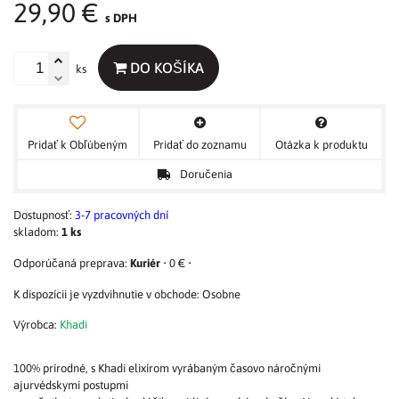
29,90 €
s DPH
DO KOŠÍKA
ks
Pridať k Obľúbeným
Pridať do zoznamu
Otázka k produktu
Doručenia
Dostupnosť:
3-7 pracovných dní
skladom:
1
ks
Kuriér
•
0 €
•
Osobne
Výrobca:
Khadi
100% prírodné, s Khadi elixírom vyrábaným časovo náročnými
ajurvédskymi postupmi