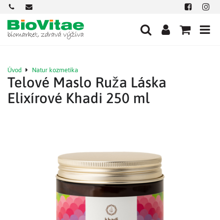
+421
office@biovitae.sk
Facebook
Insta
901
712
584
Úvod
Natur kozmetika
Telové Maslo Ruža Láska
Elixírové Khadi 250 ml