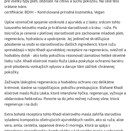
pre všetky typy pleti, obzvlášť na citlivú a suchú pokožku. Na celé telo
vrátane tváre.
certifikácie: BDIH – Kontrolovaná prírodná kozmetika, Vegan
Úplne výnimočné spojenie vzniknuté z ajurvédy a z lásky: srdcom tohto
luxusného telového masla je kráľovná starostlivosti o krásu - ruža. Po
tisícročia je cenená v pleťovej starostlivosti pre zachovanie mladosti pleti,
regeneráciu, hydratáciu a upokojenie. Jej jedinečné skrášľujúce
pôsobenie sa snúbi so starostlivosťou ďalších ingrediencií, ktoré ružu
sprevádzajú v tejto Khadi ajurvédskej receptúre na regeneráciu, sviežosť a
hodvábny dotyk - ako keby pokožkou rezonovali zamatovo hebké okvetné
lístky ruže. Khadi elixírové maslo Ruža Láska poskytuje ochrannú bariéru
proti pôsobeniu vonkajších vplyvov a daruje Vám zážitok chránenej
pokožky.
Zažívajte láskyplnú regeneráciu a hodvábnu ochranu cez delikátne
krémové, slastne sa rozpúšťajúce, pokožku prestupujúce, šľahané Khadi
elixírové maslo Ruža Láska, ktoré intenzívne hýčka, regeneruje, vyživuje a
obdarováva hebkosťou. Ponorte sa do jeho nežnej ružovej vône, ktorá
regeneruje i na duši.
Extra bohatá receptúra tohto Khadi elixírového masla zahŕňa starostlivo
vyladenú kompozíciu ošetrujúcich ajurvédskych rastlín, ako sú ruža, aloe
vera, amla, centella, sapanové drevo či moringa, ktorá sa spája s
intenzívnou starostlivosťou bambuckého a kakaového masla a vybraných