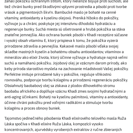
zahalí pokožku ochranným štítom, ktorý nielenže bojuje proti suchosti, ale
tiež chráni bunky pred škodlivými vplyvmi prostredia a pôsobí proti tvorbe
vrások a pigmentových škvŕn. Bambucké maslo je bohaté na cenné
vitamíny, antioxidanty a kyselinu olejovú. Preniká hlboko do pokožky,
vyživuje ju a chráni, poskytuje jej intenzívnu dlhodobú hydratáciu a
regeneruje bunky. Suchá miesta sú ošetrované a hrubá pokožka sa stáva
znateľne jemnejšia. Ako ochrana buniek pôsobí v Khadi receptúre súčasne
i vysoký obsah vitamínu E, ktorý prispieva k tomu, že pokožka vyzerá
prirodzene zdravšia a pevnejšia. Kakaové maslo pôsobí vďaka svojej
skladbe mastných kyselín a bohatému obsahu antioxidantov, vitamínov a
minerálov ako elixír života, ktorý účinne vyživuje a hydratuje najmä veľmi
suchú a namáhanú pokožku. Jojobový olej je vzácnym darom prírody, ako
keby príroda starostlivo myslela na zachovanie mladistvosti Vašej pokožky.
Perfektne imituje prirodzené tuky v pokožke, reguluje vlhkostnú
rovnováhu, podporuje tvorbu kolagénu a prirodzenú regeneráciu pokožky.
Obsiahnutý baobabový olej sa získava z plodov dlhovekého stromu
baobabu afrického a doplňuje vzácnu Khadi zmes svojimi hydratačnými a
anti-aging účinkami. Bohatý na kyselinu palmitovú, vitamíny a antioxidanty,
účinne chráni pokožku pred voľnými radikálmi a stimuluje tvorbu
kolagénu a proces obnovy buniek.
Tajomstvo jedinečného pôsobenia Khadi elixírového telového masla Ruža
Láska spočíva v Khadi elixíre Ruža Láska, kompozícii vysoko
koncentrovaných, ajurvédsky vyrobených extraktov z ručne zbieraných