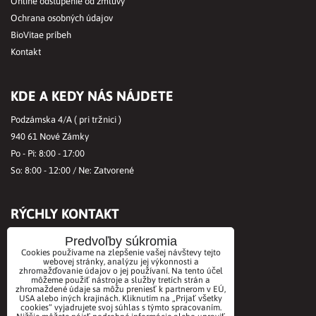
Online odstúpenie od zmluvy
Ochrana osobných údajov
BioVitae príbeh
Kontakt
KDE A KEDY NÁS NÁJDETE
Podzámska 4/A ( pri tržnici )
940 61 Nové Zámky
Po - Pi: 8:00 - 17:00
So: 8:00 - 12:00 / Ne: Zatvorené
RÝCHLY KONTAKT
Tel.č.:
+421356421513
Predvoľby súkromia
Cookies používame na zlepšenie vašej návštevy tejto
Mobil:
+421901712584
webovej stránky, analýzu jej výkonnosti a
zhromažďovanie údajov o jej používaní. Na tento účel
Email:
office@biovitae.sk
môžeme použiť nástroje a služby tretích strán a
zhromaždené údaje sa môžu preniesť k partnerom v EÚ,
USA alebo iných krajinách. Kliknutím na „Prijať všetky
cookies“ vyjadrujete svoj súhlas s týmto spracovaním.
AKCEPTUJEME PLATBY KARTOU