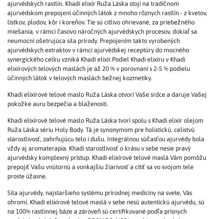
ajurvédskych rastlín. Khadi elixír Ruža Láska stojí na tradičnom
ajurvédskom prepojení účinných látok z mnoho rôznych rastlín - z kvetov,
lístkov, plodov, kôr i koreňov. Tie sú citlivo ohrievané, za priebežného
miešania, v rámci časovo náročných ajurvédskych procesov, dokiaľ sa
neumocní ošetrujúca sila prírody. Prepojením takto vyrobených
ajurvédskych extraktov v rámci ajurvédskej receptúry do mocného
synergického celku vzniká Khadi elixír.Podiel Khadi elixíru v Khadi
elixírových telových maslách je až 20 % v porovnaní s 2-5 % podielu
účinných látok v telových maslách bežnej kozmetiky.
Khadi elixírové telové maslo Ruža Láska otvorí Vaše srdce a daruje Vašej
pokožke auru bezpečia a blaženosti.
Khadi elixírové telové maslo Ruža Láska tvorí spolu s Khadi elixír olejom
Ruža Láska sériu Holy Body. Tá je synonymom pre holistickú, celistvú
starostlivosť, zahrňujúcu telo i dušu. Integrálnou súčasťou ajurvédy bola
vždy aj aromaterapia. Khadi starostlivosť o krásu v sebe nesie pravý
ajurvédsky komplexný prístup. Khadi elixírové telové maslá Vám pomôžu
prepojiť Vašu vnútornú a vonkajšiu žiarivosť a cítiť sa vo svojom tele
proste úžasne.
Sila ajurvédy, najstaršieho systému prírodnej medicíny na svete, Vás
ohromí. Khadi elixírové telové maslá v sebe nesú autentickú ajurvédu, sú
na 100% rastlinnej báze a zároveň sú certifikované podľa prísnych