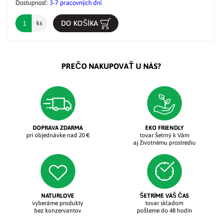
Dostupnosť:
3-7 pracovných dní
DO KOŠÍKA
ks
PREČO NAKUPOVAŤ U NÁS?
DOPRAVA ZDARMA
EKO FRIENDLY
pri objednávke nad 20 €
tovar šetrný k Vám
aj životnému prostrediu
NATURLOVE
ŠETRÍME VÁŠ ČAS
vyberáme produkty
tovar skladom
bez konzervantov
pošleme do 48 hodín