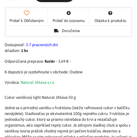
Pridať k Obľúbeným
Pridať do zoznamu
Otázka k produktu
Doručenia
Dostupnosť:
3-7 pracovných dní
skladom:
1
ks
Kuriér
•
3,69 €
•
Osobne
Výrobca:
Natural Jihlava s.r.o.
Cukor vanilkový light Natural Jihlava 50 g
Jedná sa o prírodnú vanilku s fruktózou (takže rafinovaný cukor v balíčku
nenájdete). Sladivosťou je ekvivalentná 100g repného cukru. Fruktóza je
jednoduchý cukor, ktorý sa priamo vstrebáva do krvi a nezaťažuje
organizmus, ako napríklad repný cukor. Je zdrojom sladkej chuti a spolu s
vanilkou tvoria prášok vhodný najmä pri pečení koláčov, dezertov a
zákuskov. Môže sa ním ochucovať mlieko a mliečne produkty. Je určený aj