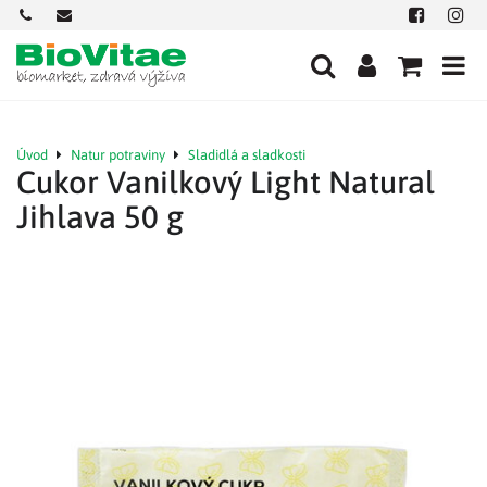
+421
office@biovitae.sk
Facebook
Insta
901
712
584
Úvod
Natur potraviny
Sladidlá a sladkosti
Cukor Vanilkový Light Natural
Jihlava 50 g