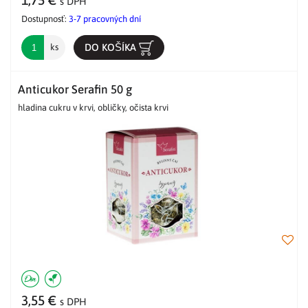
1,75 €
s DPH
Dostupnosť:
3-7 pracovných dní
DO KOŠÍKA
ks
Anticukor Serafin 50 g
hladina cukru v krvi, obličky, očista krvi
3,55 €
s DPH