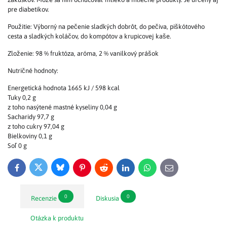
pre diabetikov.
Použitie: Výborný na pečenie sladkých dobrôt, do pečiva, piškótového
cesta a sladkých koláčov, do kompótov a krupicovej kaše.
Zloženie: 98 % fruktóza, aróma, 2 % vanilkový prášok
Nutričné hodnoty:
Energetická hodnota 1665 kJ / 598 kcal
Tuky 0,2 g
z toho nasýtené mastné kyseliny 0,04 g
Sacharidy 97,7 g
z toho cukry 97,04 g
Bielkoviny 0,1 g
Soľ 0 g
Bluesky
Twitter
Facebook
Pinterest
Reddit
LinkedIn
WhatsApp
E-
mail
0
0
Recenzie
Diskusia
Otázka k produktu