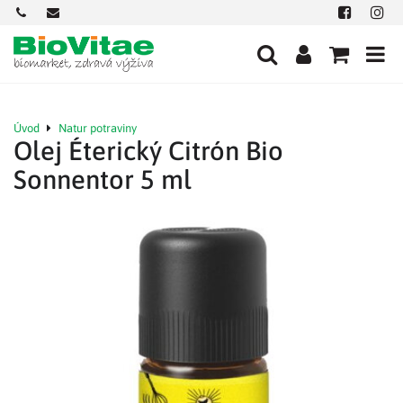
+421
office@biovitae.sk
Facebook
Insta
901
712
584
Úvod
Natur potraviny
Olej Éterický Citrón Bio
Sonnentor 5 ml