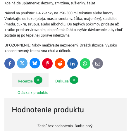
Kde nájde uplatnenie: dezerty, zmrzlina, sušienky, šalát
Návod na použitie: 1-4 kvapky na 250-500 ml tekutiny alebo hmoty.
Vmiešajte do tuku (oleja, masla, smotany, žĺtka, majonézy), sladidiel
(medu, cukru, sirupu), alebo alkoholu. Do teplých pokrmov pridajte až
krátko pred servírovaním, do pečenia ľahko zvýšte dávkovanie, aby chuť
zostala aj po tepelnej úprave intenzívna.
UPOZORNENIE: Nikdy neužívajte nezriedený. Dráždi sliznice. Vysoko
koncentrovaný. Intenzívna chuť a účinok.
Bluesky
Twitter
Facebook
Pinterest
Reddit
LinkedIn
WhatsApp
E-
mail
0
0
Recenzie
Diskusia
Otázka k produktu
Hodnotenie produktu
Zatiaľ bez hodnotenia. Buďte prvý!