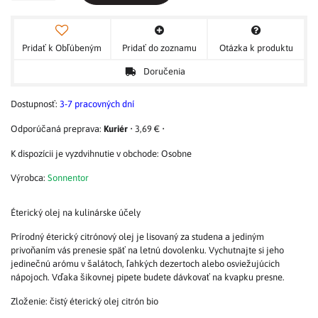
Pridať k Obľúbeným
Pridať do zoznamu
Otázka k produktu
Doručenia
Dostupnosť:
3-7 pracovných dní
Kuriér
•
3,69 €
•
Osobne
Výrobca:
Sonnentor
Éterický olej na kulinárske účely
Prírodný éterický citrónový olej je lisovaný za studena a jediným
privoňaním vás prenesie späť na letnú dovolenku. Vychutnajte si jeho
jedinečnú arómu v šalátoch, ľahkých dezertoch alebo osviežujúcich
nápojoch. Vďaka šikovnej pipete budete dávkovať na kvapku presne.
Zloženie: čistý éterický olej citrón bio