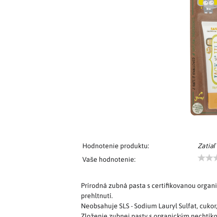
Hodnotenie produktu:
Zatiaľ
Vaše hodnotenie:
Prírodná zubná pasta s certifikovanou organ
prehltnutí.
Neobsahuje SLS - Sodium Lauryl Sulfat, cukor,
Zloženie zubnej pasty s organickým nechtík