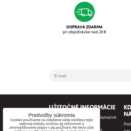
DOPRAVA ZDARMA
pri objednávke nad 20 €
UŽITOČNÉ INFORMÁCIE
KD
NÁ
Predvoľby súkromia
Obchodné podmienky a Reklamačné
Cookies používame na zlepšenie vašej návštevy tejto
podmienky
webovej stránky, analýzu jej výkonnosti a
Podz
zhromažďovanie údajov o jej používaní. Na tento účel
Online odstúpenie od zmluvy