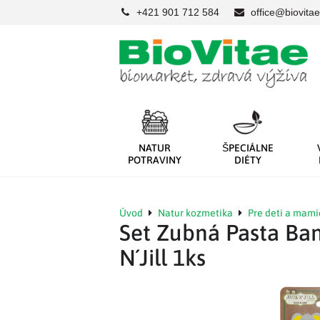
+421 901 712 584
office@biovitae
NATUR
ŠPECIÁLNE
POTRAVINY
DIÉTY
Úvod
Natur kozmetika
Pre deti a mami
Set Zubná Pasta Ban
N´Jill 1ks