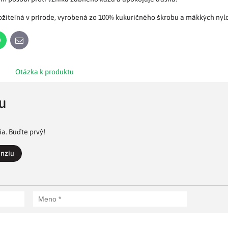
ložiteľná v prírode, vyrobená zo 100% kukuričného škrobu a mäkkých nyl
n
WhatsApp
E-
mail
Otázka k produktu
u
a. Buďte prvý!
enziu