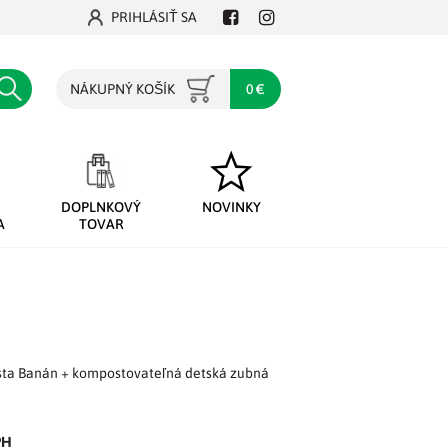
PRIHLÁSIŤ SA
Facebook
Instagram
Hľadať
NÁKUPNÝ KOŠÍK
0 €
DOPLNKOVÝ
NOVINKY
A
TOVAR
sta Banán + kompostovateľná detská zubná
PH