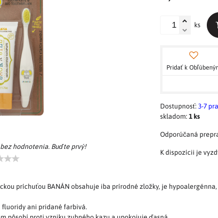
ks
Pridať k Obľúben
Dostupnosť:
3-7 pr
skladom:
1
ks
 bez hodnotenia. Buďte prvý!
ickou príchuťou BANÁN obsahuje iba prírodné zložky, je hypoalergénna, 
 fluoridy ani pridané farbivá.
om pôsobí proti vzniku zubného kazu a upokojuje ďasná.