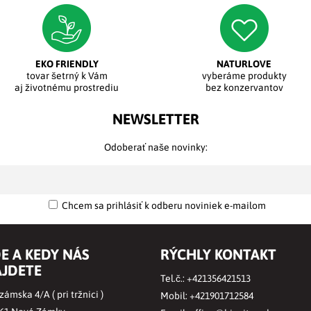
EKO FRIENDLY
NATURLOVE
tovar šetrný k Vám
vyberáme produkty
aj životnému prostrediu
bez konzervantov
NEWSLETTER
Odoberať naše novinky:
Chcem sa prihlásiť k odberu noviniek e-mailom
E A KEDY NÁS
RÝCHLY KONTAKT
JDETE
Tel.č.:
+421356421513
ámska 4/A ( pri tržnici )
Mobil:
+421901712584