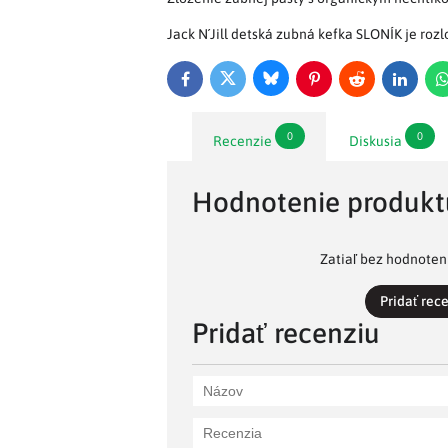
Jack N´Jill detská zubná kefka SLONÍK je roz
Bluesky
Twitter
Facebook
Pinterest
Reddit
LinkedI
0
0
Recenzie
Diskusia
Hodnotenie produkt
Zatiaľ bez hodnoteni
Pridať rec
Pridať recenziu