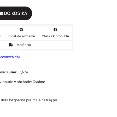
DO KOŠÍKA
ým
Pridať do zoznamu
Otázka k produktu
Doručenia
acovných dní
Kuriér
•
3,69 €
•
Osobne
100% bezpečná pre malé deti aj pri