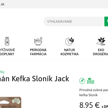
.sk
Vyhľadávanie
VÝŽIVOVÉ
PRÍRODNÁ
NATUR
EKO
DOPLNKY
FARMÁCIA
KOZMETIKA
DROGÉRI
čky
án Kefka Sloník Jack
Prírodná zubná pa
kefka Sloník
8,95 €
s D