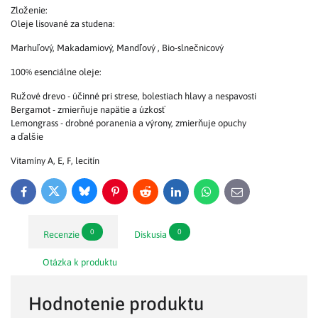
Zloženie:
Oleje lisované za studena:
Marhuľový, Makadamiový, Mandľový , Bio-slnečnicový
100% esenciálne oleje:
Ružové drevo - účinné pri strese, bolestiach hlavy a nespavosti
Bergamot - zmierňuje napätie a úzkosť
Lemongrass - drobné poranenia a výrony, zmierňuje opuchy
a ďalšie
Vitamíny A, E, F, lecitín
Bluesky
Twitter
Facebook
Pinterest
Reddit
LinkedIn
WhatsApp
E-
mail
0
0
Recenzie
Diskusia
Otázka k produktu
Hodnotenie produktu