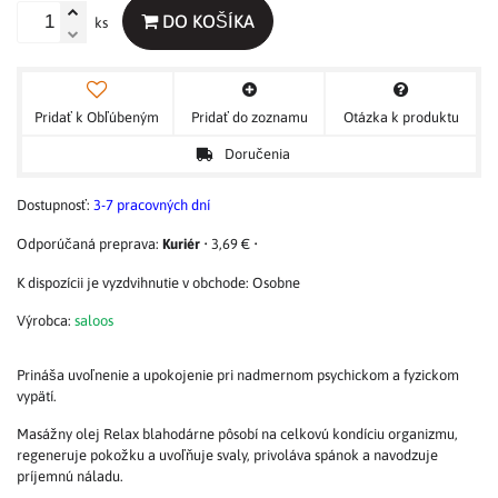
DO KOŠÍKA
ks
Pridať k Obľúbeným
Pridať do zoznamu
Otázka k produktu
Doručenia
Dostupnosť:
3-7 pracovných dní
Kuriér
•
3,69 €
•
Osobne
Výrobca:
saloos
Prináša uvoľnenie a upokojenie pri nadmernom psychickom a fyzickom
vypätí.
Masážny olej Relax blahodárne pôsobí na celkovú kondíciu organizmu,
regeneruje pokožku a uvoľňuje svaly, privoláva spánok a navodzuje
príjemnú náladu.