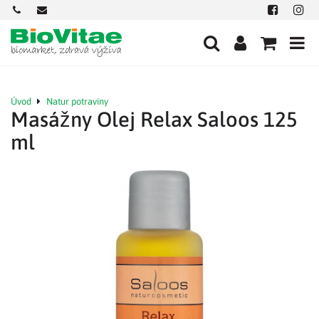
+421
office@biovitae.sk
Facebook
Insta
901
712
584
Úvod
Natur potraviny
Masážny Olej Relax Saloos 125
ml