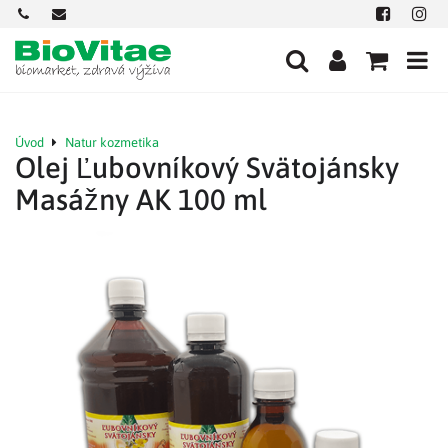
+421
office@biovitae.sk
Facebook
Insta
901
712
584
Úvod
Natur kozmetika
Olej Ľubovníkový Svätojánsky
Masážny AK 100 ml