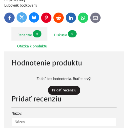
Ľubovník bodkovaný
Bluesky
Twitter
Facebook
Pinterest
Reddit
LinkedIn
WhatsApp
E-
mail
0
0
Recenzie
Diskusia
Otázka k produktu
Hodnotenie produktu
Zatiaľ bez hodnotenia. Buďte prvý!
Pridať recenziu
Pridať recenziu
Názov: