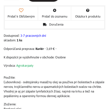
Pridať k Obľúbeným
Pridať do zoznamu
Otázka k produktu
Doručenia
Dostupnosť:
3-7 pracovných dní
skladom:
1
ks
Kuriér
•
3,69 €
•
Osobne
Výrobca:
Agrokarpaty
Použitie:
Ľubovníkový - svätojánsky masážny olej sa používa pri bolestiach a zápale
nervov, trojklanného nervu a spazmatických bolestiach svalov na chrbte.
Vhodný je aj pri zápale lymfatických žliaz, najmä na krku a tiež na
popáleniny a opareniny formou dennej aplikácie.
Zloženie:
Repkový olej