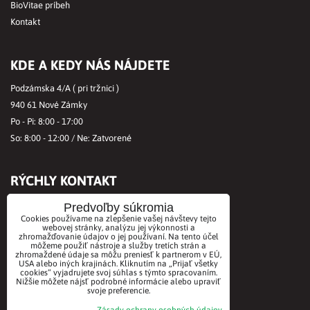
BioVitae príbeh
Kontakt
KDE A KEDY NÁS NÁJDETE
Podzámska 4/A ( pri tržnici )
940 61 Nové Zámky
Po - Pi: 8:00 - 17:00
So: 8:00 - 12:00 / Ne: Zatvorené
RÝCHLY KONTAKT
Tel.č.:
+421356421513
Predvoľby súkromia
Cookies používame na zlepšenie vašej návštevy tejto
Mobil:
+421901712584
webovej stránky, analýzu jej výkonnosti a
zhromažďovanie údajov o jej používaní. Na tento účel
Email:
office@biovitae.sk
môžeme použiť nástroje a služby tretích strán a
zhromaždené údaje sa môžu preniesť k partnerom v EÚ,
USA alebo iných krajinách. Kliknutím na „Prijať všetky
cookies“ vyjadrujete svoj súhlas s týmto spracovaním.
AKCEPTUJEME PLATBY KARTOU
Nižšie môžete nájsť podrobné informácie alebo upraviť
svoje preferencie.