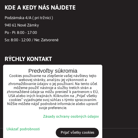
KDE A KEDY NÁS NÁJDETE
Podzámska 4/A ( pri tržnici )
940 61 Nové Zámky
Po - Pi: 8:00 - 17:00
So: 8:00 - 12:00 / Ne: Zatvorené
RÝCHLY KONTAKT
Tel.č.:
+421356421513
Predvoľby súkromia
Cookies používame na zlepšenie vašej návštevy tejto
Mobil:
+421901712584
webovej stránky, analýzu jej výkonnosti a
zhromažďovanie údajov o jej používaní. Na tento účel
Email:
office@biovitae.sk
môžeme použiť nástroje a služby tretích strán a
zhromaždené údaje sa môžu preniesť k partnerom v EÚ,
USA alebo iných krajinách. Kliknutím na „Prijať všetky
cookies“ vyjadrujete svoj súhlas s týmto spracovaním.
AKCEPTUJEME PLATBY KARTOU
Nižšie môžete nájsť podrobné informácie alebo upraviť
svoje preferencie.
Zásady ochrany osobných údajov
Ukázať podrobnosti
Prijať všetky cookies
©2021 BioVitae biomarket. Všetky práva vyhradené