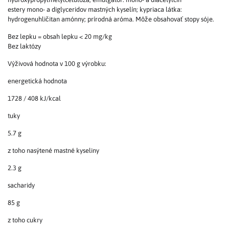
estery mono- a diglyceridov mastných kyselín; kypriaca látka:
hydrogenuhličitan amónny; prírodná aróma. Môže obsahovať stopy sóje.
Bez lepku = obsah lepku < 20 mg/kg
Bez laktózy
Výživová hodnota v 100 g výrobku:
energetická hodnota
1728 / 408 kJ/kcal
tuky
5.7 g
z toho nasýtené mastné kyseliny
2.3 g
sacharidy
85 g
z toho cukry