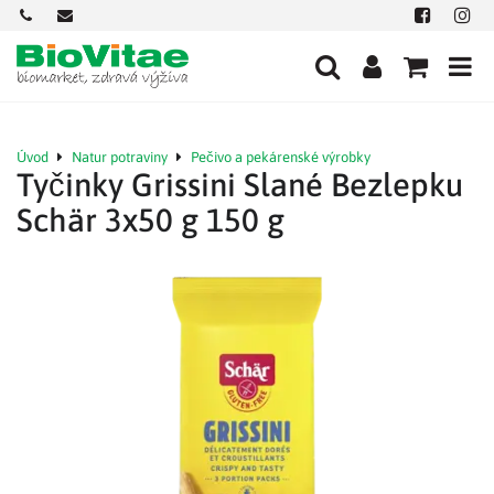
+421
office@biovitae.sk
Facebook
Insta
901
712
584
Úvod
Natur potraviny
Pečivo a pekárenské výrobky
Tyčinky Grissini Slané Bezlepku
Schär 3x50 g 150 g