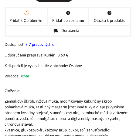
Pridať k Obľúbeným
Pridať do zoznamu
Otázka k produktu
Doručenia
Dostupnosť:
3-7 pracovných dní
Kuriér
•
3,69 €
•
Osobne
Výrobca:
schär
Zloženie:
Zemiakový škrob, ryžová múka, modifikovaný kukuričný škrob,
pohánková múka, rastlinný margarín [rostlinné tuky a oleje (s vysokým
obsahem kyseliny olejové, slunečnicový olej, bambucké máslo) v různém
poměru, voda, sůl, emulgátor: mono- a diglyceridy mastných kyselin;
citronová šťáva],
kvasnice, glukózovo-fruktózový sirup, cukor, soľ, zahusťovadlo:
hydroxypropylmetylcelulóza; emulgátor: mono- a diacetylcín