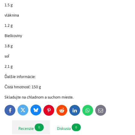
1.5 g
vláknina
1.2 g
Bielkoviny
3.8 g
soľ
2.1 g
Ďalšie informácie:
Čistá hmotnosť: 150 g
Skladujte na chladnom a suchom mieste.
Bluesky
Twitter
Facebook
Pinterest
Reddit
LinkedIn
WhatsApp
E-
mail
0
0
Recenzie
Diskusia