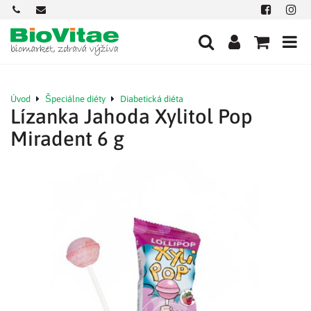
+421
office@biovitae.sk
Facebook
Insta
901
712
584
Úvod
Špeciálne diéty
Diabetická diéta
Lízanka Jahoda Xylitol Pop
Miradent 6 g