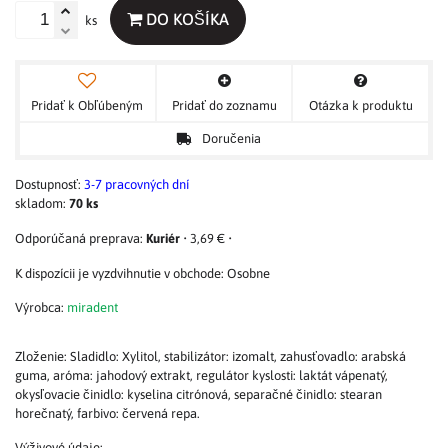
DO KOŠÍKA
ks
Pridať k Obľúbeným
Pridať do zoznamu
Otázka k produktu
Doručenia
Dostupnosť:
3-7 pracovných dní
skladom:
70
ks
Kuriér
•
3,69 €
•
Osobne
Výrobca:
miradent
Zloženie: Sladidlo: Xylitol, stabilizátor: izomalt, zahusťovadlo: arabská
guma, aróma: jahodový extrakt, regulátor kyslosti: laktát vápenatý,
okysľovacie činidlo: kyselina citrónová, separačné činidlo: stearan
horečnatý, farbivo: červená repa.
Výživové údaje: