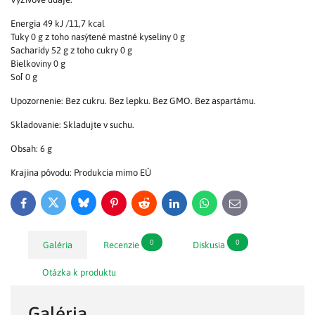
Energia 49 kJ /11,7 kcal
Tuky 0 g z toho nasýtené mastné kyseliny 0 g
Sacharidy 52 g z toho cukry 0 g
Bielkoviny 0 g
Soľ 0 g
Upozornenie: Bez cukru. Bez lepku. Bez GMO. Bez aspartámu.
Skladovanie: Skladujte v suchu.
Obsah: 6 g
Krajina pôvodu: Produkcia mimo EÚ
Bluesky
Twitter
Facebook
Pinterest
Reddit
LinkedIn
WhatsApp
E-
mail
0
0
Galéria
Recenzie
Diskusia
Otázka k produktu
Galéria