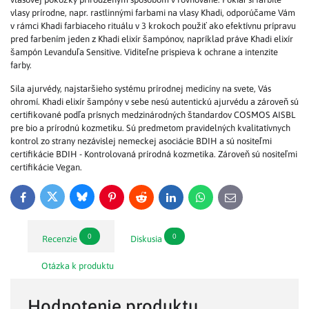
vlasy prírodne, napr. rastlinnými farbami na vlasy Khadi, odporúčame Vám
v rámci Khadi farbiaceho rituálu v 3 krokoch použiť ako efektívnu prípravu
pred farbením jeden z Khadi elixír šampónov, napríklad práve Khadi elixír
šampón Levanduľa Sensitive. Viditeľne prispieva k ochrane a intenzite
farby.
Sila ajurvédy, najstaršieho systému prírodnej medicíny na svete, Vás
ohromí. Khadi elixír šampóny v sebe nesú autentickú ajurvédu a zároveň sú
certifikované podľa prísnych medzinárodných štandardov COSMOS AISBL
pre bio a prírodnú kozmetiku. Sú predmetom pravidelných kvalitatívnych
kontrol zo strany nezávislej nemeckej asociácie BDIH a sú nositeľmi
certifikácie BDIH - Kontrolovaná prírodná kozmetika. Zároveň sú nositeľmi
certifikácie Vegan.
Bluesky
Twitter
Facebook
Pinterest
Reddit
LinkedIn
WhatsApp
E-
mail
0
0
Recenzie
Diskusia
Otázka k produktu
Hodnotenie produktu