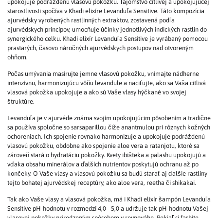
upokojuje podráždenú vlasovú pokožku. Tajomstvo citlivej a upokojujúcej
starostlivosti spočíva v Khadi elixíre Levanduľa Sensitive. Táto kompozícia
ajurvédsky vyrobených rastlinných extraktov, zostavená podľa
ajurvédskych princípov, umocňuje účinky jednotlivých indických rastlín do
synergického celku. Khadi elixír Levanduľa Sensitive je vyrábaný pomocou
prastarých, časovo náročných ajurvédskych postupov nad otvoreným
ohňom.
Počas umývania masírujte jemne vlasovú pokožku, vnímajte nádherne
intenzívnu, harmonizujúcu vôňu levandule a naciťujte, ako sa Vaša citlivá
vlasová pokožka upokojuje a ako sú Vaše vlasy hýčkané vo svojej
štruktúre.
Levanduľa je v ajurvéde známa svojím upokojujúcim pôsobením a tradične
sa používa spoločne so sarsaparillou čiže anantmulou pri rôznych kožných
ochoreniach. Ich spojenie rovnako harmonizuje a upokojuje podráždenú
vlasovú pokožku, obdobne ako spojenie aloe vera a ratanjotu, ktoré sa
zároveň stará o hydratáciu pokožky. Kvety ibišteka a palashu upokojujú a
vďaka obsahu minerálov a ďalších nutrientov poskytujú ochranu až po
končeky. O Vaše vlasy a vlasovú pokožku sa budú starať aj ďalšie rastliny
tejto bohatej ajurvédskej receptúry, ako aloe vera, reetha či shikakai.
Tak ako Vaše vlasy a vlasová pokožka, má i Khadi elixír šampón Levanduľa
Sensitive pH-hodnotu v rozmedzí 4,0 - 5,0 a udržuje tak pH-hodnotu Vašej
vlasovej pokožky prirodzeným spôsobom v rovnováhe. Pokiaľ si farbíte