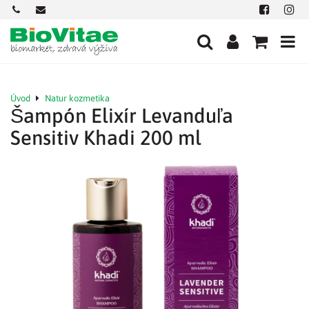
+421
office@biovitae.sk
Facebook
Insta
901
712
584
Úvod
Natur kozmetika
Šampón Elixír Levanduľa
Sensitiv Khadi 200 ml