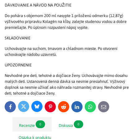
DÁVKOVANIE A NÁVOD NA POUŽITIE
Do pohára s objemom 200 ml nasypte 1 priloženú odmerku (12,87g)
výživového prípravku Kolagén na kĺby, zalejte studenou vodou a dobre
premiešajte. Po úplnom rozpustení nápoj vypite.
SKLADOVANIE
Uchovávajte na suchom, tmavom a chladnom mieste. Po otvorení
uchovávajte nádobu uzavretú.
UPOZORNENIE
Nevhodné pre deti, tehotné a dojčiace ženy. Uchovávajte mimo dosahu
malých detí. Ustanovená denná dávka sa nesmie presiahnuť. Výživový
doplnok sa nesmie užívať ako náhrada rozmanitej stravy. Nevhodné pre
deti, tehotné a dojčiace ženy.
Bluesky
Twitter
Facebook
Pinterest
Reddit
LinkedIn
WhatsApp
E-
mail
0
0
Recenzie
Diskusia
Otázka k produktu