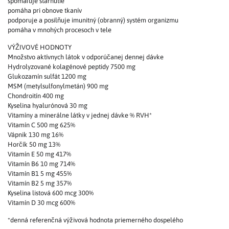
spomaľuje starnutie
pomáha pri obnove tkanív
podporuje a posilňuje imunitný (obranný) systém organizmu
pomáha v mnohých procesoch v tele
VÝŽIVOVÉ HODNOTY
Množstvo aktívnych látok v odporúčanej dennej dávke
Hydrolyzované kolagénové peptidy 7500 mg
Glukozamín sulfát 1200 mg
MSM (metylsulfonylmetán) 900 mg
Chondroitín 400 mg
Kyselina hyalurónová 30 mg
Vitamíny a minerálne látky v jednej dávke % RVH*
Vitamín C 500 mg 625%
Vápnik 130 mg 16%
Horčík 50 mg 13%
Vitamín E 50 mg 417%
Vitamín B6 10 mg 714%
Vitamín B1 5 mg 455%
Vitamín B2 5 mg 357%
Kyselina listová 600 mcg 300%
Vitamín D 30 mcg 600%
*denná referenčná výživová hodnota priemerného dospelého