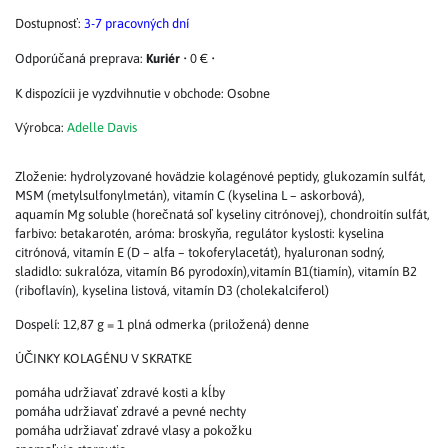
Dostupnosť:
3-7 pracovných dní
Kuriér
•
0 €
•
Osobne
Výrobca:
Adelle Davis
Zloženie: hydrolyzované hovädzie kolagénové peptidy, glukozamín sulfát,
MSM (metylsulfonylmetán), vitamín C (kyselina L – askorbová),
aquamín Mg soluble (horečnatá soľ kyseliny citrónovej), chondroitín sulfát,
farbivo: betakarotén, aróma: broskyňa, regulátor kyslosti: kyselina
citrónová, vitamín E (D – alfa – tokoferylacetát), hyaluronan sodný,
sladidlo: sukralóza, vitamín B6 pyrodoxín),vitamín B1(tiamín), vitamín B2
(riboflavín), kyselina listová, vitamín D3 (cholekalciferol)
Dospelí: 12,87 g = 1 plná odmerka (priložená) denne
ÚČINKY KOLAGÉNU V SKRATKE
pomáha udržiavať zdravé kosti a kĺby
pomáha udržiavať zdravé a pevné nechty
pomáha udržiavať zdravé vlasy a pokožku