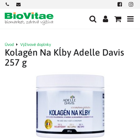
+421
office@biovitae.sk
Facebook
Insta
901
712
584
Úvod
Výživové doplnky
Kolagén Na Kĺby Adelle Davis
257 g