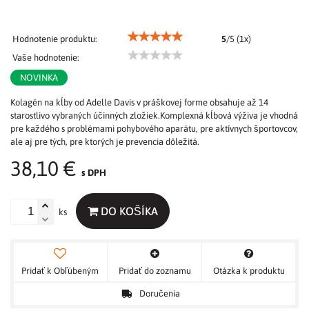
Hodnotenie produktu:
5
/
5
(
1
x)
Vaše hodnotenie:
NOVINKA
Kolagén na kĺby od Adelle Davis v práškovej forme obsahuje až 14
starostlivo vybraných účinných zložiek.Komplexná kĺbová výživa je vhodná
pre každého s problémami pohybového aparátu, pre aktívnych športovcov,
ale aj pre tých, pre ktorých je prevencia dôležitá.
38,10 €
s DPH
DO KOŠÍKA
ks
Pridať k Obľúbeným
Pridať do zoznamu
Otázka k produktu
Doručenia