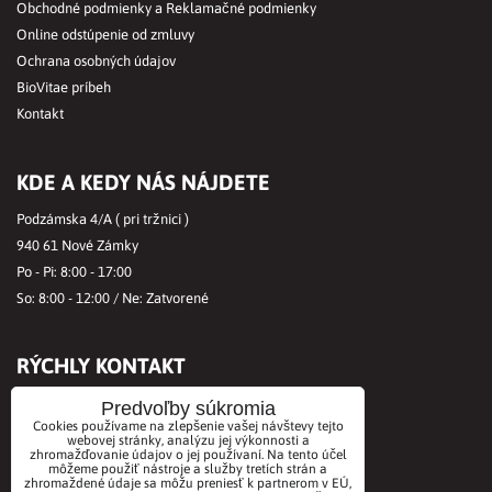
Obchodné podmienky a Reklamačné podmienky
Online odstúpenie od zmluvy
Ochrana osobných údajov
BioVitae príbeh
Kontakt
KDE A KEDY NÁS NÁJDETE
Podzámska 4/A ( pri tržnici )
940 61 Nové Zámky
Po - Pi: 8:00 - 17:00
So: 8:00 - 12:00 / Ne: Zatvorené
RÝCHLY KONTAKT
Tel.č.:
+421356421513
Predvoľby súkromia
Cookies používame na zlepšenie vašej návštevy tejto
Mobil:
+421901712584
webovej stránky, analýzu jej výkonnosti a
zhromažďovanie údajov o jej používaní. Na tento účel
Email:
office@biovitae.sk
môžeme použiť nástroje a služby tretích strán a
zhromaždené údaje sa môžu preniesť k partnerom v EÚ,