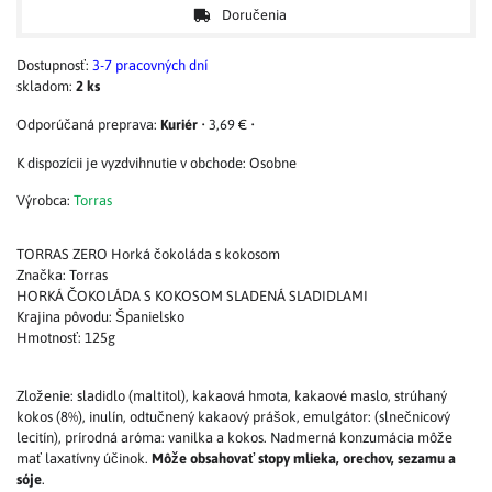
Doručenia
Dostupnosť:
3-7 pracovných dní
skladom:
2
ks
Kuriér
•
3,69 €
•
Osobne
Výrobca:
Torras
TORRAS ZERO Horká čokoláda s kokosom
Značka: Torras
HORKÁ ČOKOLÁDA S KOKOSOM SLADENÁ SLADIDLAMI
Krajina pôvodu: Španielsko
Hmotnosť: 125g
Zloženie: sladidlo (maltitol), kakaová hmota, kakaové maslo, strúhaný
kokos (8%), inulín, odtučnený kakaový prášok, emulgátor: (slnečnicový
lecitín), prírodná aróma: vanilka a kokos. Nadmerná konzumácia môže
mať laxatívny účinok.
Môže obsahovať stopy mlieka, orechov, sezamu a
sóje
.