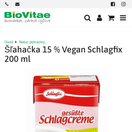
+421
office@biovitae.sk
Facebook
Insta
901
712
584
Úvod
Natur potraviny
Šľahačka 15 % Vegan Schlagfix
200 ml