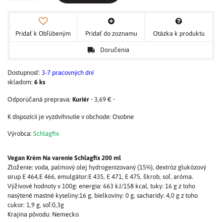
Pridať k Obľúbeným
Pridať do zoznamu
Otázka k produktu
Doručenia
Dostupnosť:
3-7 pracovných dní
skladom:
6
ks
Kuriér
•
3,69 €
•
Osobne
Výrobca:
Schlagfix
Vegan Krém Na varenie Schlagfix 200 ml
Zloženie: voda, palmový olej hydrogenizovaný (15%), dextróz glukózový
sirup E 464,E 466, emulgátor:E 435, E 471, E 475, škrob, soľ, aróma.
Výživové hodnoty v 100g: energia: 663 kJ/158 kcal, tuky: 16 g z toho
nasýtené mastné kyseliny:16 g, bielkoviny: 0 g, sacharidy: 4,0 g z toho
cukor: 1,9 g, soľ:0,3g
Krajina pôvodu: Nemecko