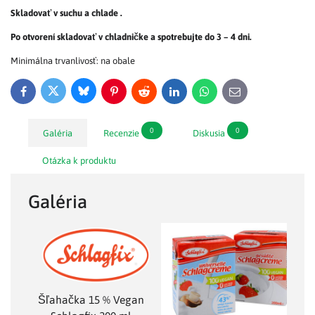
Skladovať v suchu a chlade .
Po otvorení skladovať v chladničke a spotrebujte do 3 – 4 dni.
Minimálna trvanlivosť: na obale
Bluesky
Twitter
Facebook
Pinterest
Reddit
LinkedIn
WhatsApp
E-
mail
0
0
Galéria
Recenzie
Diskusia
Otázka k produktu
Galéria
Šľahačka 15 % Vegan