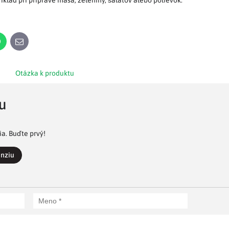
íklad pri príprave mäsa, zeleniny, šalátov alebo polievok.
n
WhatsApp
E-
mail
Otázka k produktu
u
a. Buďte prvý!
enziu