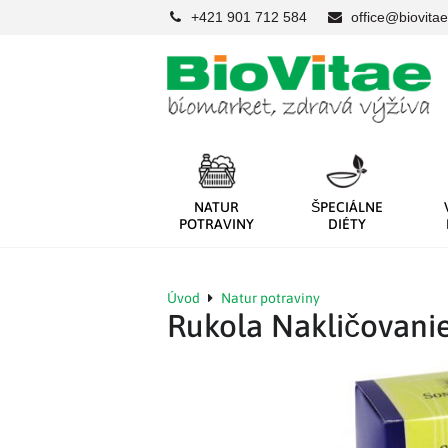
+421 901 712 584
office@biovitae
NATUR
ŠPECIÁLNE
POTRAVINY
DIÉTY
Úvod
Natur potraviny
Rukola Nakličovani