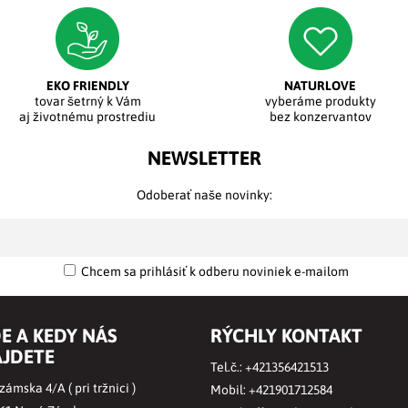
EKO FRIENDLY
NATURLOVE
tovar šetrný k Vám
vyberáme produkty
aj životnému prostrediu
bez konzervantov
NEWSLETTER
Odoberať naše novinky:
Chcem sa prihlásiť k odberu noviniek e-mailom
E A KEDY NÁS
RÝCHLY KONTAKT
JDETE
Tel.č.:
+421356421513
ámska 4/A ( pri tržnici )
Mobil:
+421901712584