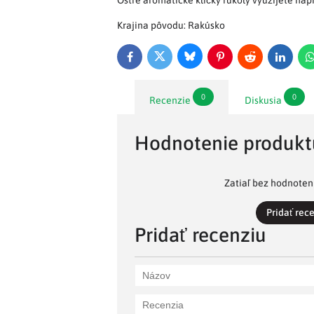
Ostré aromatické klíčky rukoly využijete napr
Krajina pôvodu: Rakúsko
Bluesky
Twitter
Facebook
Pinterest
Reddit
LinkedI
0
0
Recenzie
Diskusia
Hodnotenie produkt
Zatiaľ bez hodnoteni
Pridať rec
Pridať recenziu