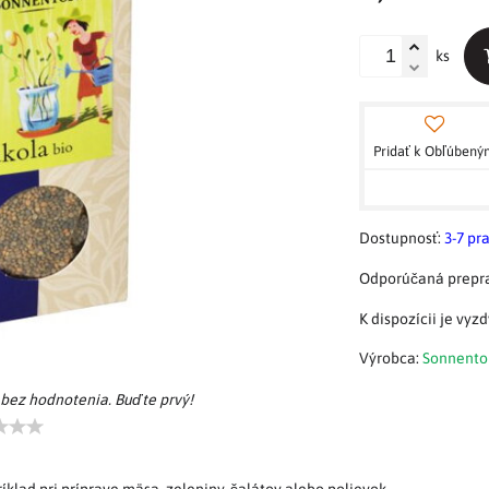
ks
Pridať k Obľúben
Dostupnosť:
3-7 pr
Výrobca:
Sonnento
 bez hodnotenia. Buďte prvý!