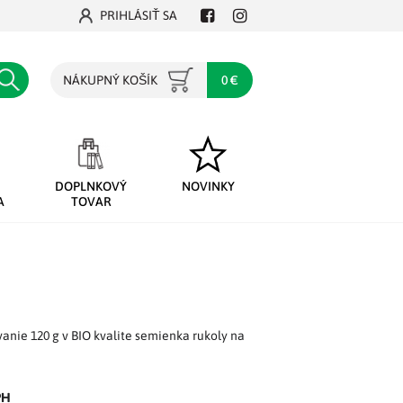
PRIHLÁSIŤ SA
Facebook
Instagram
Hľadať
NÁKUPNÝ KOŠÍK
0 €
DOPLNKOVÝ
NOVINKY
A
TOVAR
vanie 120 g v BIO kvalite semienka rukoly na
PH