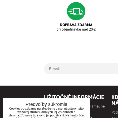
DOPRAVA ZDARMA
pri objednávke nad 20 €
UŽITOČNÉ INFORMÁCIE
KD
NÁ
Predvoľby súkromia
Obchodné podmienky a Reklamačné
Cookies používame na zlepšenie vašej návštevy tejto
podmienky
webovej stránky, analýzu jej výkonnosti a
Podz
zhromažďovanie údajov o jej používaní. Na tento účel
Online odstúpenie od zmluvy