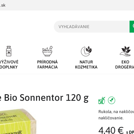
.sk
Vyhľadávanie
VÝŽIVOVÉ
PRÍRODNÁ
NATUR
EKO
DOPLNKY
FARMÁCIA
KOZMETIKA
DROGÉRI
e Bio Sonnentor 120 g
Rukola, na nakličo
nakličovanie.
4,40 €
s D