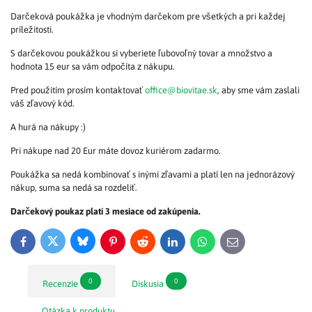
Darčeková poukážka je vhodným darčekom pre všetkých a pri každej
príležitosti.
S darčekovou poukážkou si vyberiete ľubovoľný tovar a množstvo a
hodnota 15 eur sa vám odpočíta z nákupu.
Pred použitím prosím kontaktovať
office@biovitae.sk
, aby sme vám zaslali
váš zľavový kód.
A hurá na nákupy :)
Pri nákupe nad 20 Eur máte dovoz kuriérom zadarmo.
Poukážka sa nedá kombinovať s inými zľavami a platí len na jednorázový
nákup, suma sa nedá sa rozdeliť.
Darčekový poukaz platí 3 mesiace od zakúpenia.
Bluesky
Twitter
Facebook
Pinterest
Reddit
LinkedIn
WhatsApp
E-
mail
0
0
Recenzie
Diskusia
Otázka k produktu