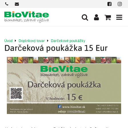
+421
office@biovitae.sk
Facebook
Insta
901
712
584
Úvod
Doplnkový tovar
Darčekové poukážky
Darčeková poukážka 15 Eur