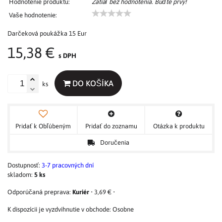
Hodnotenie produktu:
Zatiaľ bez hodnotenia. Buďte prvý!
Vaše hodnotenie:
Darčeková poukážka 15 Eur
15,38 €
s DPH
DO KOŠÍKA
ks
Pridať k Obľúbeným
Pridať do zoznamu
Otázka k produktu
Doručenia
Dostupnosť:
3-7 pracovných dní
skladom:
5
ks
Kuriér
•
3,69 €
•
Osobne