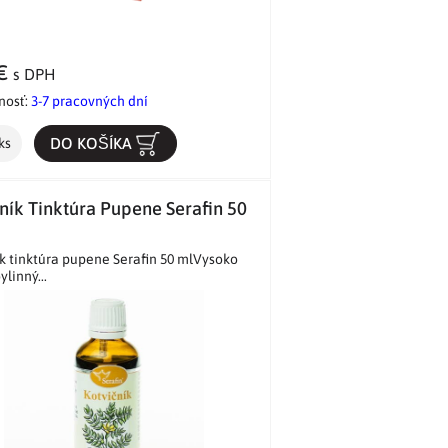
 €
s DPH
nosť:
3-7 pracovných dní
DO KOŠÍKA
ks
ník Tinktúra Pupene Serafin 50
k tinktúra pupene Serafin 50 mlVysoko
ylinný...