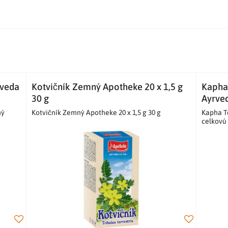
rveda
Kotvičník Zemný Apotheke 20 x 1,5 g
Kapha 
30 g
Ayrve
ný
Kotvičník Zemný Apotheke 20 x 1,5 g 30 g
Kapha T
celkovú 