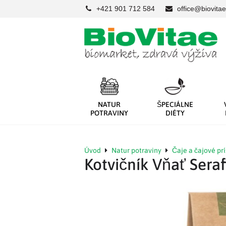
+421 901 712 584
office@biovitae
NATUR
ŠPECIÁLNE
POTRAVINY
DIÉTY
Úvod
Natur potraviny
Čaje a čajové pr
Kotvičník Vňať Seraf