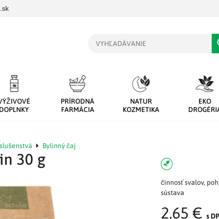
.sk
Vyhľadávanie
VÝŽIVOVÉ
PRÍRODNÁ
NATUR
EKO
DOPLNKY
FARMÁCIA
KOZMETIKA
DROGÉRI
íslušenstvá
Bylinný čaj
in 30 g
činnosť svalov, po
sústava
2,65 €
s D