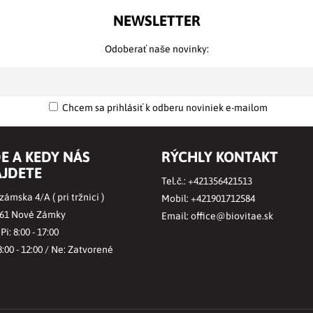
NEWSLETTER
Odoberať naše novinky:
Chcem sa prihlásiť k odberu noviniek e-mailom
E A KEDY NÁS
RÝCHLY KONTAKT
JDETE
Tel.č.:
+421356421513
ámska 4/A ( pri tržnici )
Mobil:
+421901712584
 61 Nové Zámky
Email:
office@biovitae.sk
 Pi: 8:00 - 17:00
8:00 - 12:00 / Ne: Zatvorené