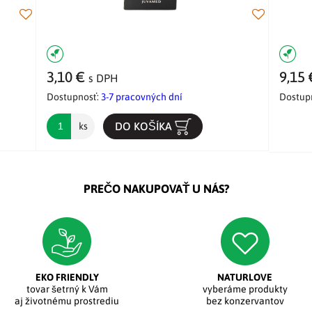
3,10 €
9,15
s DPH
Dostupnosť:
3-7 pracovných dní
Dostup
DO KOŠÍKA
ks
PREČO NAKUPOVAŤ U NÁS?
EKO FRIENDLY
NATURLOVE
tovar šetrný k Vám
vyberáme produkty
aj životnému prostrediu
bez konzervantov