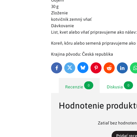
Objem
30 g
Zloženie
kotvičník zemný vňať
Dávkovanie
List, kvet alebo vňať pripravujeme ako nálev
Koreň, kôru alebo semená pripravujeme ako o
Krajina pôvodu: Česká republika
Bluesky
Twitter
Facebook
Pinterest
Reddit
LinkedI
0
0
Recenzie
Diskusia
Hodnotenie produkt
Zatiaľ bez hodnoteni
Pridať rec