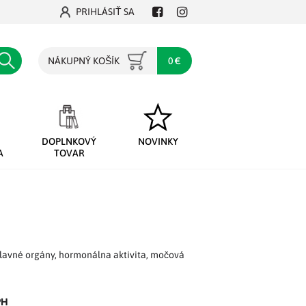
PRIHLÁSIŤ SA
Facebook
Instagram
Hľadať
NÁKUPNÝ KOŠÍK
0 €
DOPLNKOVÝ
NOVINKY
A
TOVAR
hlavné orgány, hormonálna aktivita, močová
PH