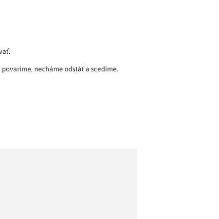
vať.
ty povaríme, necháme odstáť a scedíme.