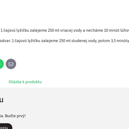
: 1 čajovú lyžičku zalejeme 250 ml vriacej vody a necháme 10 minút lúho
dvar: 1 čajovú lyžičku zalejeme 250 ml studenej vody, potom 3,5 minú
n
WhatsApp
E-
mail
Otázka k produktu
u
a. Buďte prvý!
enziu