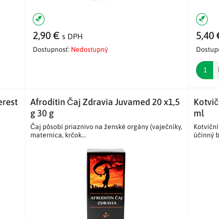
2,90 €
5,40
s DPH
Dostupnosť:
Nedostupný
Dostup
erest
Afroditin Čaj Zdravia Juvamed 20 x1,5
Kotvič
g 30 g
ml
Čaj pôsobí priaznivo na ženské orgány (vaječníky,
Kotviční
maternica, krčok...
účinný b