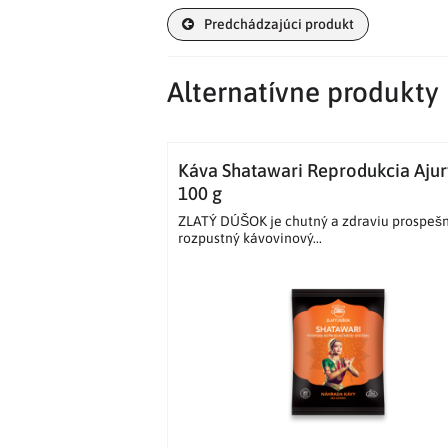
Predchádzajúci produkt
Alternatívne produkty
Káva Shatawari Reprodukcia Aju
100 g
ZLATÝ DÚŠOK je chutný a zdraviu prospeš
rozpustný kávovinový...