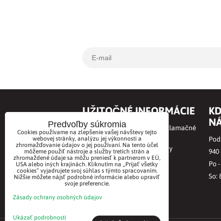
UŽITOČNÉ INFORMÁCIE
KD
NÁ
Predvoľby súkromia
Obchodné podmienky a Reklamačné
Cookies používame na zlepšenie vašej návštevy tejto
podmienky
webovej stránky, analýzu jej výkonnosti a
Podz
zhromažďovanie údajov o jej používaní. Na tento účel
Online odstúpenie od zmluvy
940
môžeme použiť nástroje a služby tretích strán a
zhromaždené údaje sa môžu preniesť k partnerom v EÚ,
Ochrana osobných údajov
Po -
USA alebo iných krajinách. Kliknutím na „Prijať všetky
cookies“ vyjadrujete svoj súhlas s týmto spracovaním.
BioVitae príbeh
So: 
Nižšie môžete nájsť podrobné informácie alebo upraviť
svoje preferencie.
Kontakt
Zásady ochrany osobných údajov
Ukázať podrobnosti