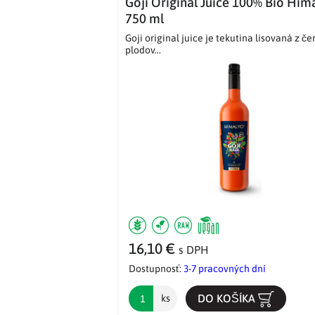
Goji Original Juice 100% Bio Him
750 ml
Goji original juice je tekutina lisovaná z če
plodov...
16,10 €
s DPH
Dostupnosť:
3-7 pracovných dní
DO KOŠÍKA
ks