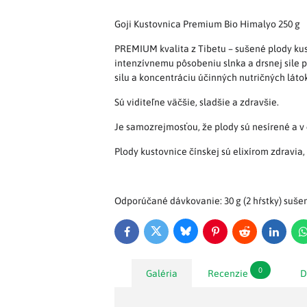
Goji Kustovnica Premium Bio Himalyo 250 g
PREMIUM kvalita z Tibetu – sušené plody kust
intenzívnemu pôsobeniu slnka a drsnej sile p
silu a koncentráciu účinných nutričných lát
Sú viditeľne väčšie, sladšie a zdravšie.
Je samozrejmosťou, že plody sú nesírené a v 
Plody kustovnice čínskej sú elixírom zdravia,
Odporúčané dávkovanie: 30 g (2 hŕstky) suš
Bluesky
Twitter
Facebook
Pinterest
Reddit
LinkedI
0
Galéria
Recenzie
D