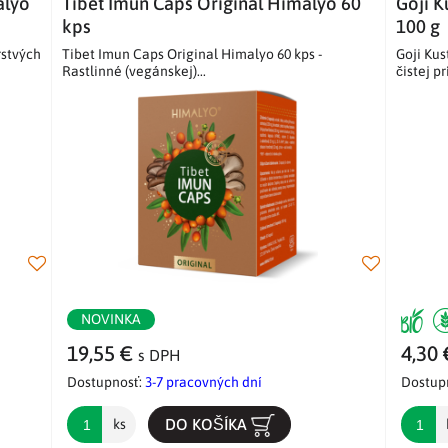
alyo
Tibet Imun Caps Original Himalyo 60
Goji 
kps
100 g
rstvých
Tibet Imun Caps Original Himalyo 60 kps -
Goji Kus
Rastlinné (vegánskej)...
čistej pr
NOVINKA
19,55 €
4,30
s DPH
Dostupnosť:
3-7 pracovných dní
Dostup
DO KOŠÍKA
ks