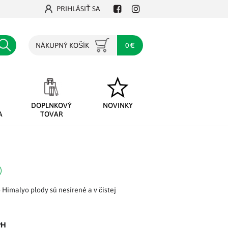
PRIHLÁSIŤ SA
Facebook
Instagram
Hľadať
NÁKUPNÝ KOŠÍK
0 €
DOPLNKOVÝ
NOVINKY
A
TOVAR
 Himalyo plody sú nesírené a v čistej
PH