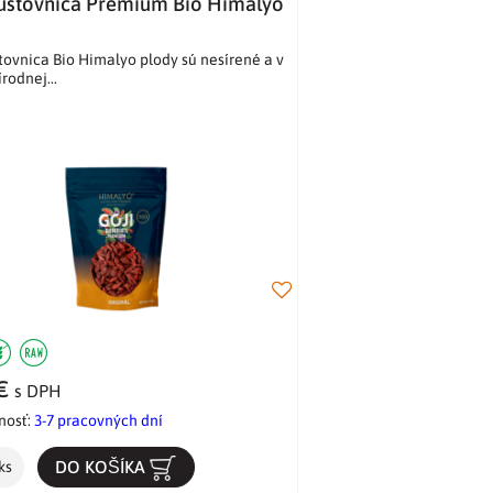
Kustovnica Premium Bio Himalyo
tovnica Bio Himalyo plody sú nesírené a v
írodnej...
 €
s DPH
nosť:
3-7 pracovných dní
DO KOŠÍKA
ks