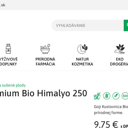
.sk
Vyhľadávanie
VÝŽIVOVÉ
PRÍRODNÁ
NATUR
EKO
DOPLNKY
FARMÁCIA
KOZMETIKA
DROGÉRI
a sušené plody
emium Bio Himalyo 250
Goji Kustovnica Bio
prírodnej forme.
9,75 €
s D