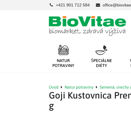
+421 901 712 584
office@biovitae
NATUR
ŠPECIÁLNE
POTRAVINY
DIÉTY
Úvod
Natur potraviny
Semená, orechy 
Goji Kustovnica Pr
g