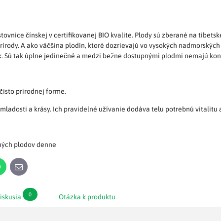
ovnice čínskej v certifikovanej BIO kvalite. Plody sú zberané na tibetsk
rírody. A ako väčšina plodín, ktoré dozrievajú vo vysokých nadmorských
ok. Sú tak úplne jedinečné a medzi bežne dostupnými plodmi nemajú kon
čisto prírodnej forme.
 mladosti a krásy. Ich pravidelné užívanie dodáva telu potrebnú vitalitu 
ených plodov denne
n
WhatsApp
E-
mail
0
iskusia
Otázka k produktu