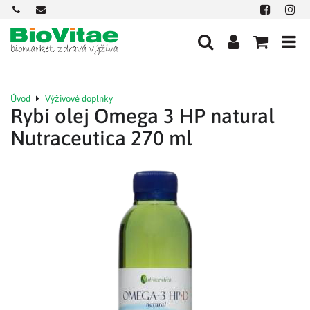
+421
office@biovitae.sk
Facebook
Insta
901
712
584
Úvod
Výživové doplnky
Rybí olej Omega 3 HP natural
Nutraceutica 270 ml