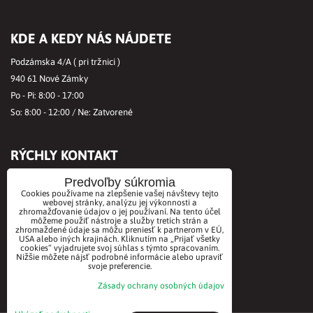
KDE A KEDY NÁS NÁJDETE
Podzámska 4/A ( pri tržnici )
940 61 Nové Zámky
Po - Pi: 8:00 - 17:00
So: 8:00 - 12:00 / Ne: Zatvorené
RÝCHLY KONTAKT
Tel.č.:
+421356421513
Predvoľby súkromia
Cookies používame na zlepšenie vašej návštevy tejto
Mobil:
+421901712584
webovej stránky, analýzu jej výkonnosti a
zhromažďovanie údajov o jej používaní. Na tento účel
Email:
office@biovitae.sk
môžeme použiť nástroje a služby tretích strán a
zhromaždené údaje sa môžu preniesť k partnerom v EÚ,
USA alebo iných krajinách. Kliknutím na „Prijať všetky
cookies“ vyjadrujete svoj súhlas s týmto spracovaním.
AKCEPTUJEME PLATBY KARTOU
Nižšie môžete nájsť podrobné informácie alebo upraviť
svoje preferencie.
Zásady ochrany osobných údajov