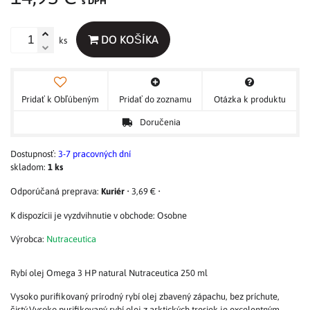
s DPH
DO KOŠÍKA
ks
Pridať k Obľúbeným
Pridať do zoznamu
Otázka k produktu
Doručenia
Dostupnosť:
3-7 pracovných dní
skladom:
1
ks
Kuriér
•
3,69 €
•
Osobne
Výrobca:
Nutraceutica
Rybí olej Omega 3 HP natural Nutraceutica 250 ml
Vysoko purifikovaný prírodný rybí olej zbavený zápachu, bez príchute,
čistý.Vysoko purifikovaný rybí olej z arktických tresiek je excelentným