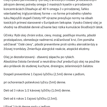
zdrojom dennej potreby omega-3 mastných kyselín v prirodzených
koncentráciách.Obsahuje až 40 % omega-3 v prirodzenej, ľahko
vsterbateľnej triglyceridovej forme = vo forme prírodného rybieho
tuku.Najvyšší stupeň čistoty HP výrazne prevyšuje normy na obsah
toxických prímesí stanovené v Európskom liekopise. Vysoko čistený olej je
vhodný na dlhodobé denné užívanie bez rizika kumulácie škodlivých látok.
Účinky: Rybí olej chráni srdce, cievy, mozog, posilňuje imunitu, pôsobí
protizápalovo, obmedzuje nadmernú zrážanlivosť krvi, čim pomáha
udržiavať "čisté cievy", pôsobí preventívne proti vzniku aterosklerózy a
žilovej trombózy. Zmierňuje alergické reakcie, atopické ekzémy.
Olej je dezodorizovaný - zbavený zápachu po rybách.
Absolútna čistota čerstvosť a neutrálna chuť predurčujú olej na použitie
ako prídavok do studenej kuchyne, dresingov, zeleninových šalátov.
Dospelí preventívne 1 čajovú lyžičku (2,5ml) denne s jedlom,
pri ochoreniach polievkovú lyžicu (5ml) denne.
Deti od 3 rokov 1/2 kávovej lyžičky (1,0ml) denne.
Deti od 6 rokov 1 čajovú lyžičku (2,5ml).
Užívať 1-krát denne spolu s jedlom.