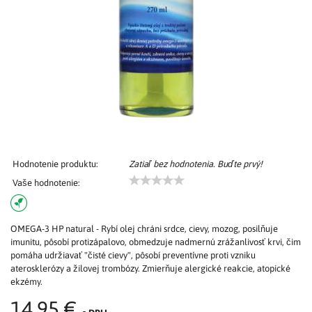
Hodnotenie produktu:
Zatiaľ bez hodnotenia. Buďte prvý!
Vaše hodnotenie:
OMEGA-3 HP natural - Rybí olej chráni srdce, cievy, mozog, posilňuje
imunitu, pôsobí protizápalovo, obmedzuje nadmernú zrážanlivosť krvi, čim
pomáha udržiavať "čisté cievy", pôsobí preventívne proti vzniku
aterosklerózy a žilovej trombózy. Zmierňuje alergické reakcie, atopické
ekzémy.
14,95 €