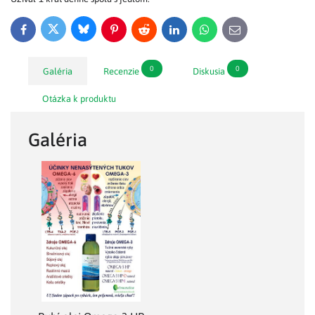
Bluesky
Twitter
Facebook
Pinterest
Reddit
LinkedIn
WhatsApp
E-
mail
0
0
Galéria
Recenzie
Diskusia
Otázka k produktu
Galéria