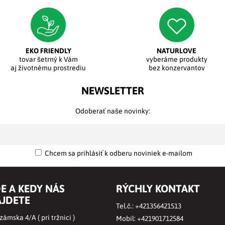
EKO FRIENDLY
NATURLOVE
tovar šetrný k Vám
vyberáme produkty
aj životnému prostrediu
bez konzervantov
NEWSLETTER
Odoberať naše novinky:
Chcem sa prihlásiť k odberu noviniek e-mailom
E A KEDY NÁS
RÝCHLY KONTAKT
JDETE
Tel.č.:
+421356421513
ámska 4/A ( pri tržnici )
Mobil:
+421901712584