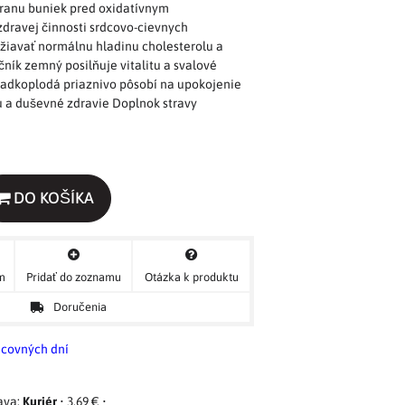
ranu buniek pred oxidatívnym
dravej činnosti srdcovo-cievnych
žiavať normálnu hladinu cholesterolu a
čník zemný posilňuje vitalitu a svalové
ladkoplodá priaznivo pôsobí na upokojenie
 a duševné zdravie Doplnok stravy
DO KOŠÍKA
ým
Pridať do zoznamu
Otázka k produktu
Doručenia
acovných dní
Kuriér
•
3,69 €
•