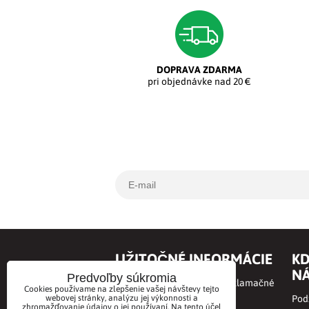
DOPRAVA ZDARMA
pri objednávke nad 20 €
UŽITOČNÉ INFORMÁCIE
KD
NÁ
Predvoľby súkromia
Obchodné podmienky a Reklamačné
Cookies používame na zlepšenie vašej návštevy tejto
podmienky
webovej stránky, analýzu jej výkonnosti a
Podz
zhromažďovanie údajov o jej používaní. Na tento účel