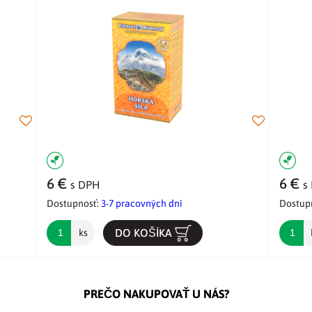
6 €
6 €
s DPH
s
Dostupnosť:
3-7 pracovných dní
Dostup
DO KOŠÍKA
ks
PREČO NAKUPOVAŤ U NÁS?