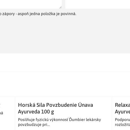
 zápory - aspoň jedna položka je povinná.
g
Horská Sila Povzbudenie Únava
Relaxa
Ayurveda 100 g
Ayurv
á​
Posilňuje fyzickú výkonnosť Ďumbier lekársky
Podporu
povzbudzuje pri...
rozložit