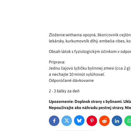
Zloženie:withania opojná, škoricovník cejló
lekársky, kurkumovník dlhý, embelia ribes, k
Obsah látok s fyziologickým účinkom v odpor
Príprava:
Jednu čajovú lyžičku bylinnej zmesi (cca 2 g
a nechajte 10 minút vylúhovať.
Odporúčané dávkovanie
2 - 3 šálky za deň
Upozornenie: Doplnok stravy s bylinami. Uk
Nepoužívajte ako náhradu pestrej stravy. Nie
Bluesky
Twitter
Facebook
Pinterest
Reddit
LinkedI