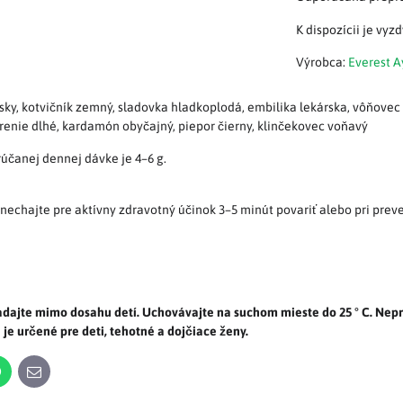
Výrobca:
Everest 
nsky, kotvičník zemný, sladovka hladkoplodá, embilika lekárska, vôňove
orenie dlhé, kardamón obyčajný, piepor čierny, klinčekovec voňavý
účanej dennej dávke je 4–6 g.
) nechajte pre aktívny zdravotný účinok 3–5 minút povariť alebo pri prev
ladajte mimo dosahu detí. Uchovávajte na suchom mieste do 25 ° C. Ne
 je určené pre deti, tehotné a dojčiace ženy.
n
WhatsApp
E-
mail