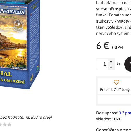
blahodárne na och
stresomProspieva z
funkciíPomáha udr
glukózy v krviKotvi
tkanivoSladovka h
nervového systému
6 €
s DPH
ks
Pridať k Obľúben
Dostupnosť:
3-7 pr
 bez hodnotenia. Buďte prvý!
skladom:
1
ks