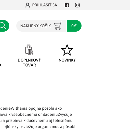
PRIHLÁSIŤ SA
Facebook
Instagram
Hľadať
NÁKUPNÝ KOŠÍK
0 €
DOPLNKOVÝ
NOVINKY
A
TOVAR
adenieWithania opojná pôsobí ako
spieva k všeobecnému omladeniuZvyšuje
su a prispieva k duševnému aj telesnému
 cejlónsky osviežuje organizmus a pôsobí