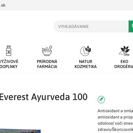
.sk
Vyhľadávanie
VÝŽIVOVÉ
PRÍRODNÁ
NATUR
EKO
DOPLNKY
FARMÁCIA
KOZMETIKA
DROGÉRI
 Everest Ayurveda 100
Antioxidant a oml
antioxidant a pri
odolnosť voči stre
zdraviuŠkoricovník