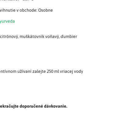
Osobne
Ayurveda
c citrónový, muškátovník voňavý, ďumbier
entívnom užívaní zalejte 250 ml vriacej vody
prekračujte doporučené dávkovanie.