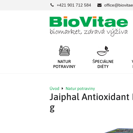
+421 901 712 584
office@biovitae
NATUR
ŠPECIÁLNE
POTRAVINY
DIÉTY
Úvod
Natur potraviny
Jaiphal Antioxidant
g