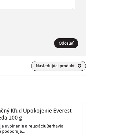
Odoslať
Nasledujúci produkt
čný Kľud Upokojenie Everest
eda 100 g
je uvoľnenie a relaxáciuBerhavia
á podporuje...