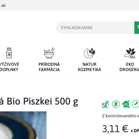
.sk
Vyhľadávanie
VÝŽIVOVÉ
PRÍRODNÁ
NATUR
EKO
DOPLNKY
FARMÁCIA
KOZMETIKA
DROGÉRI
 Bio Piszkei 500 g
Z kontrolovaného 
3,11 €
s D