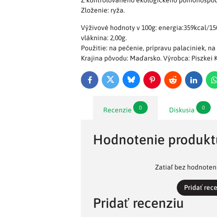
Z kontrolovaného ekologického poľnohospo
Zloženie: ryža.
Výživové hodnoty v 100g: energia:359kcal/1502
vláknina: 2,00g.
Použitie: na pečenie, prípravu palaciniek, na
Krajina pôvodu: Maďarsko. Výrobca: Piszkei K
Bluesky
Twitter
Facebook
Pinterest
Reddit
LinkedI
0
0
Recenzie
Diskusia
Hodnotenie produkt
Zatiaľ bez hodnoteni
Pridať rec
Pridať recenziu