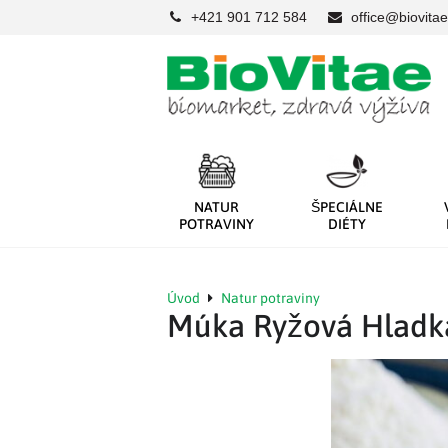
+421 901 712 584
office@biovitae
NATUR
ŠPECIÁLNE
POTRAVINY
DIÉTY
Úvod
Natur potraviny
Múka Ryžová Hladká