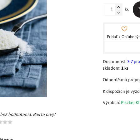
ks
Pridať k Obľúben
Dostupnosť:
3-7 pr
skladom:
1
ks
Výrobca:
Piszkei Kf
 bez hodnotenia. Buďte prvý!