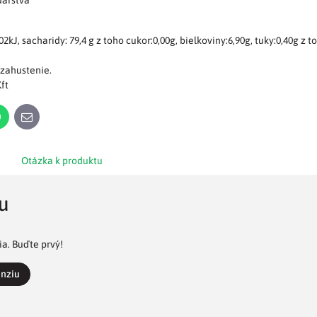
dárstva
kJ, sacharidy: 79,4 g z toho cukor:0,00g, bielkoviny:6,90g, tuky:0,40g z 
 zahustenie.
ft
n
WhatsApp
E-
mail
Otázka k produktu
u
a. Buďte prvý!
enziu