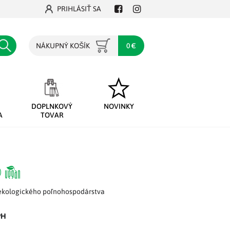
PRIHLÁSIŤ SA
Facebook
Instagram
Hľadať
NÁKUPNÝ KOŠÍK
0 €
DOPLNKOVÝ
NOVINKY
A
TOVAR
ekologického poľnohospodárstva
PH